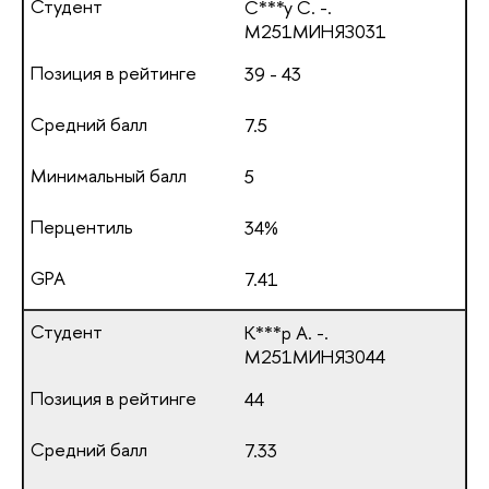
С***у С. -.
М251МИНЯЗ031
39 - 43
7.5
5
34%
7.41
К***р А. -.
М251МИНЯЗ044
44
7.33