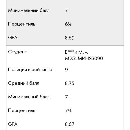
7
6%
8.69
Б***и М. -.
М251МИНЯЗ090
9
8.75
7
7%
8.67