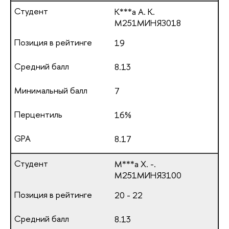
К***а А. К.
М251МИНЯЗ018
19
8.13
7
16%
8.17
М***а Х. -.
М251МИНЯЗ100
20 - 22
8.13