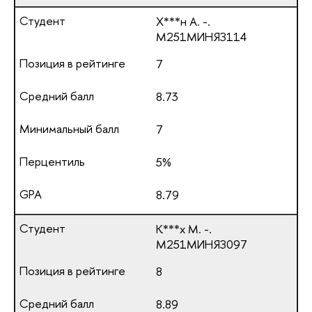
Х***н А. -.
М251МИНЯЗ114
7
8.73
7
5%
8.79
К***х М. -.
М251МИНЯЗ097
8
8.89