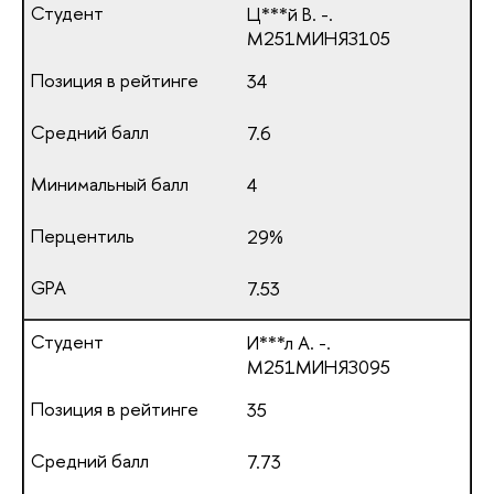
Ц***й В. -.
М251МИНЯЗ105
34
7.6
4
29%
7.53
И***л А. -.
М251МИНЯЗ095
35
7.73