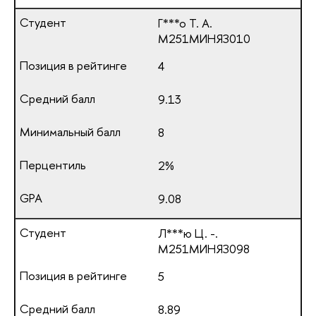
Г***о Т. А.
М251МИНЯЗ010
4
9.13
8
2%
9.08
Л***ю Ц. -.
М251МИНЯЗ098
5
8.89