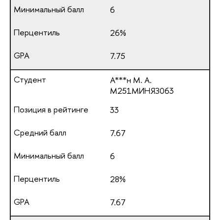
6
26%
7.75
А***н М. А.
М251МИНЯЗ063
33
7.67
6
28%
7.67