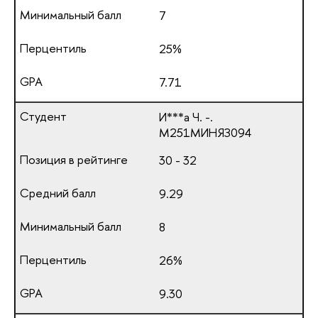
7
25%
7.71
И***а Ч. -.
М251МИНЯЗ094
30 - 32
9.29
8
26%
9.30