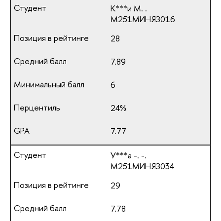
К***и М. .
М251МИНЯЗ016
28
7.89
6
24%
7.77
У***а -. -.
М251МИНЯЗ034
29
7.78