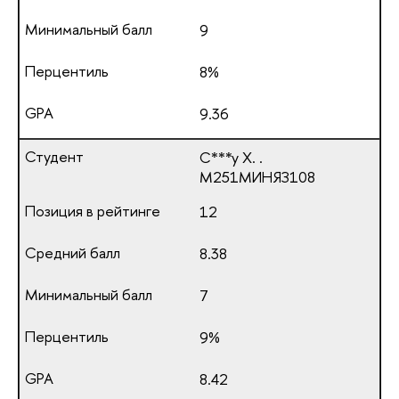
9
8%
9.36
С***у Х. .
М251МИНЯЗ108
12
8.38
7
9%
8.42