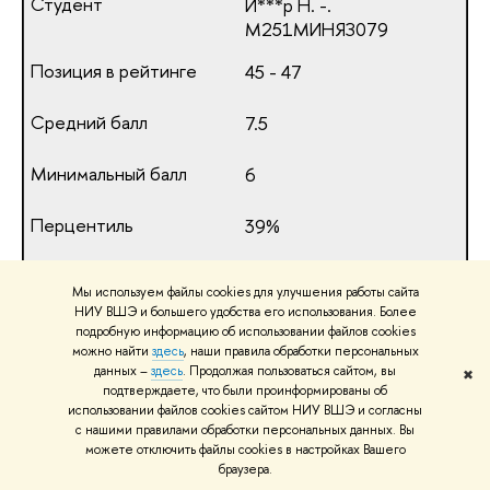
И***р Н. -.
М251МИНЯЗ079
45 - 47
7.5
6
39%
7.33
Мы используем файлы cookies для улучшения работы сайта
НИУ ВШЭ и большего удобства его использования. Более
Х***н А. -.
подробную информацию об использовании файлов cookies
М251МИНЯЗ115
можно найти
здесь
, наши правила обработки персональных
данных –
здесь
. Продолжая пользоваться сайтом, вы
✖
подтверждаете, что были проинформированы об
45 - 47
использовании файлов cookies сайтом НИУ ВШЭ и согласны
с нашими правилами обработки персональных данных. Вы
7.25
можете отключить файлы cookies в настройках Вашего
браузера.