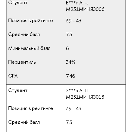
Б***т А. -.
М251МИНЯЗ006
39 - 43
7.5
6
34%
7.46
З***а А. П.
М251МИНЯЗ013
39 - 43
7.5