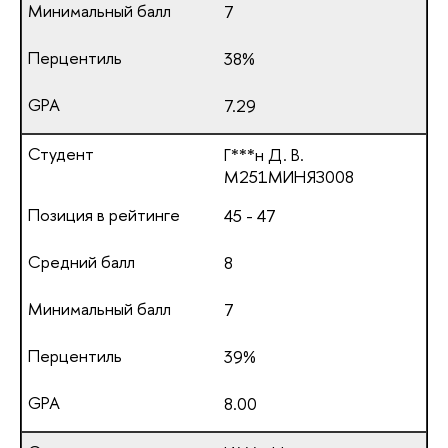
7
38%
7.29
Г***н Д. В.
М251МИНЯЗ008
45 - 47
8
7
39%
8.00