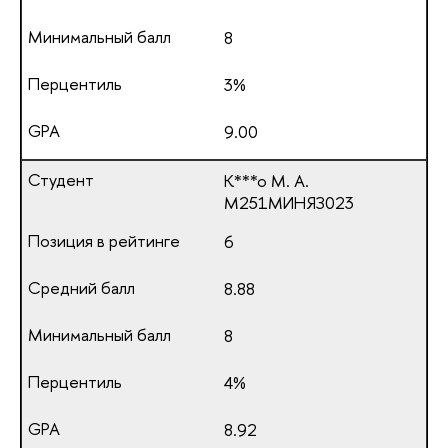
8
3%
9.00
К***о М. А.
М251МИНЯЗ023
6
8.88
8
4%
8.92