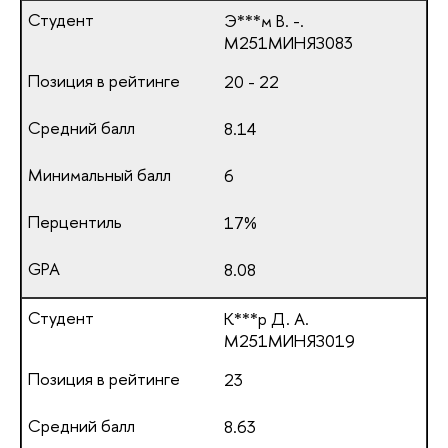
Э***м В. -.
М251МИНЯЗ083
20 - 22
8.14
6
17%
8.08
К***р Д. А.
М251МИНЯЗ019
23
8.63