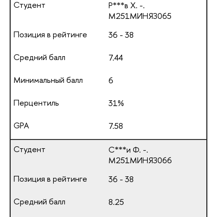
Р***в Х. -.
М251МИНЯЗ065
36 - 38
7.44
6
31%
7.58
С***и Ф. -.
М251МИНЯЗ066
36 - 38
8.25