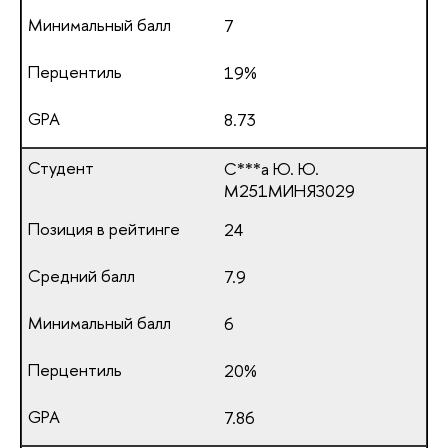
7
19%
8.73
С***а Ю. Ю.
М251МИНЯЗ029
24
7.9
6
20%
7.86