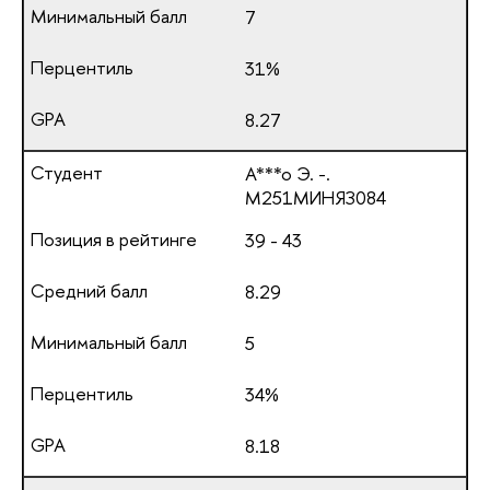
7
31%
8.27
А***о Э. -.
М251МИНЯЗ084
39 - 43
8.29
5
34%
8.18