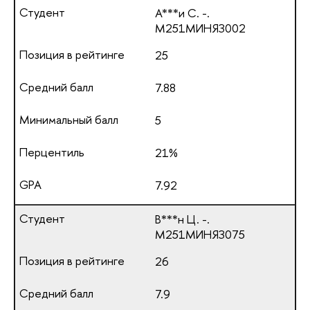
А***и С. -.
М251МИНЯЗ002
25
7.88
5
21%
7.92
В***н Ц. -.
М251МИНЯЗ075
26
7.9