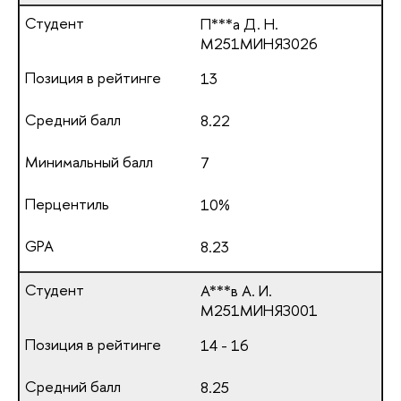
П***а Д. Н.
М251МИНЯЗ026
13
8.22
7
10%
8.23
А***в А. И.
М251МИНЯЗ001
14 - 16
8.25