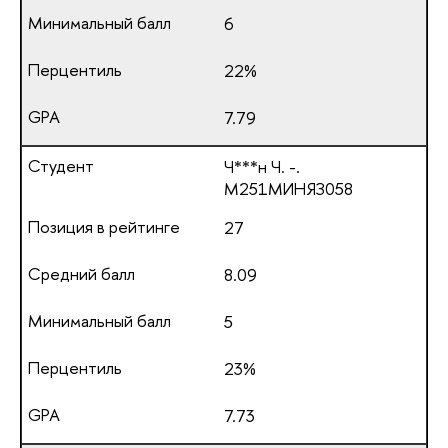
6
22%
7.79
Ч***н Ч. -.
М251МИНЯЗ058
27
8.09
5
23%
7.73