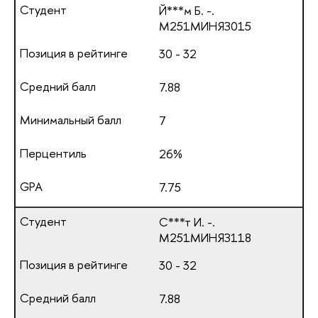
Й***м Б. -.
М251МИНЯЗ015
30 - 32
7.88
7
26%
7.75
С***т И. -.
М251МИНЯЗ118
30 - 32
7.88