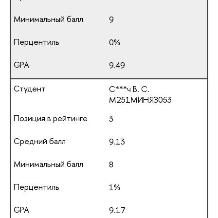
9
0%
9.49
С***ч В. С.
М251МИНЯЗ053
3
9.13
8
1%
9.17