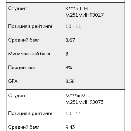
К***а Т. Н.
М251МИНЯЗ017
10 - 11
8.67
8
8%
8.58
М***ш М. -.
М251МИНЯЗ073
10 - 11
9.43