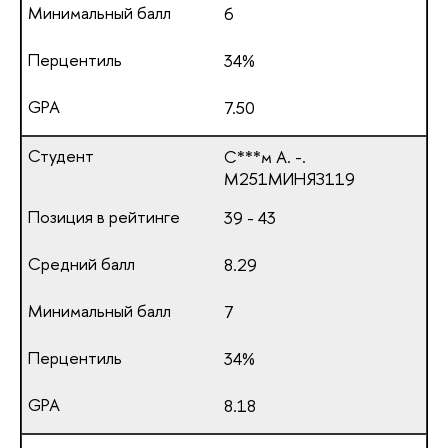
6
34%
7.50
С***м А. -.
М251МИНЯЗ119
39 - 43
8.29
7
34%
8.18