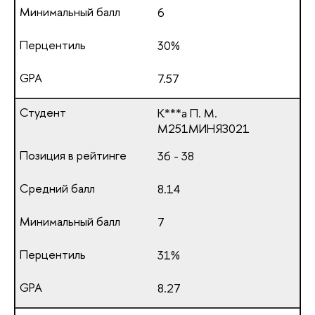
6
30%
7.57
К***а П. М.
М251МИНЯЗ021
36 - 38
8.14
7
31%
8.27