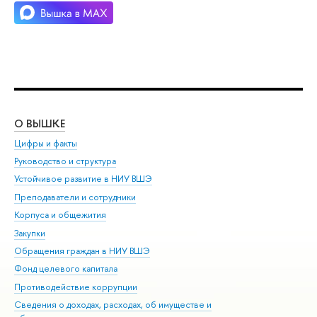
О ВЫШКЕ
ОБ
Цифры и факты
Ли
Руководство и структура
Дов
Устойчивое развитие в НИУ ВШЭ
Ол
Преподаватели и сотрудники
При
Корпуса и общежития
Вы
Закупки
При
Обращения граждан в НИУ ВШЭ
Ас
Фонд целевого капитала
До
Противодействие коррупции
Цен
Сведения о доходах, расходах, об имуществе и
Би