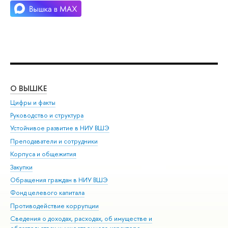
О ВЫШКЕ
ОБ
Цифры и факты
Ли
Руководство и структура
Дов
Устойчивое развитие в НИУ ВШЭ
Ол
Преподаватели и сотрудники
При
Корпуса и общежития
Вы
Закупки
При
Обращения граждан в НИУ ВШЭ
Ас
Фонд целевого капитала
До
Противодействие коррупции
Цен
Сведения о доходах, расходах, об имуществе и
Би