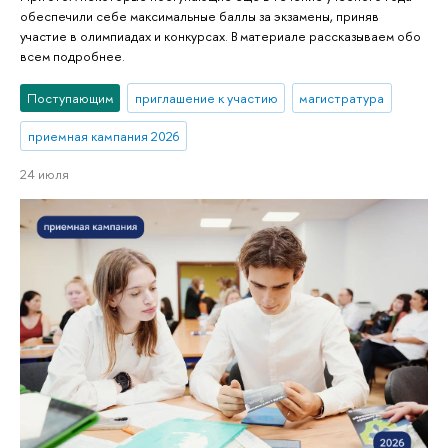
обеспечили себе максимальные баллы за экзамены, приняв
участие в олимпиадах и конкурсах. В материале рассказываем обо
всем подробнее.
Поступающим
приглашение к участию
магистратура
приемная кампания 2026
24 июля