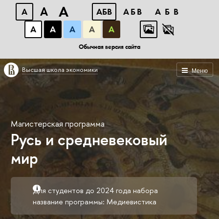
A
A
A
АБВ
АБВ
АБВ
А
А
А
А
А
Обычная версия сайта
Высшая школа экономики
Меню
Магистерская программа
Русь и средневековый
мир
Для студентов до 2024 года набора
название программы: Медиевистика