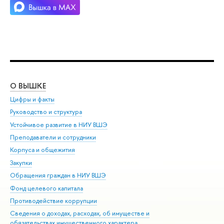
О ВЫШКЕ
ОБ
Цифры и факты
Ли
Руководство и структура
Дов
Устойчивое развитие в НИУ ВШЭ
Ол
Преподаватели и сотрудники
При
Корпуса и общежития
Вы
Закупки
При
Обращения граждан в НИУ ВШЭ
Ас
Фонд целевого капитала
До
Противодействие коррупции
Цен
Сведения о доходах, расходах, об имуществе и
Би
обязательствах имущественного характера