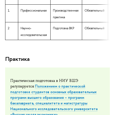
1
Профессиональная
Производственная
Обязательный
Фи
практика
2
Научно-
Подготовка ВКР
Обязательный
Фи
исследовательская
Практика
Практическая подготовка в НИУ ВШЭ
Положением о практической
регулируется
подготовке студентов основных образовательных
программ высшего образования – программ
бакалавриата, специалитета и магистратуры
Национального исследовательского университета
«Высшая школа экономики».