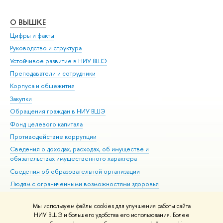
О ВЫШКЕ
ОБ
Цифры и факты
Ли
Руководство и структура
Дов
Устойчивое развитие в НИУ ВШЭ
Ол
Преподаватели и сотрудники
При
Корпуса и общежития
Вы
Закупки
При
Обращения граждан в НИУ ВШЭ
Ас
Фонд целевого капитала
До
Противодействие коррупции
Цен
Сведения о доходах, расходах, об имуществе и
Би
обязательствах имущественного характера
Об
Сведения об образовательной организации
Обр
Людям с ограниченными возможностями здоровья
Единая платежная страница
Мы используем файлы cookies для улучшения работы сайта
Работа в Вышке
НИУ ВШЭ и большего удобства его использования. Более