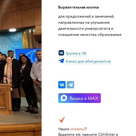
Выразительная кнопка
для предложений и замечаний,
направленных на улучшение
деятельности университета и
повышение качества образования
Группа в VK
Канал для абитуриентов
Нашли
опечатку
?
Выделите её, нажмите Ctrl+Enter и