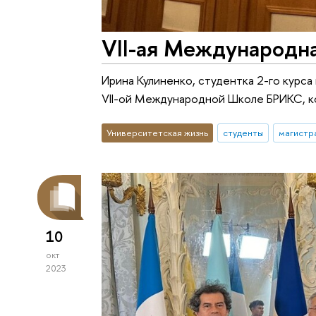
VII-ая Международн
Ирина Кулиненко, студентка 2-го курс
VII-ой Международной Школе БРИКС, ко
Университетская жизнь
студенты
магистр
10
окт
2023