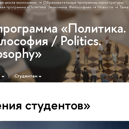
ая школа экономики»
Образовательные программы магистратуры
кая программа «Политика. Экономика. Философия»
Новости
Тема
программа «Политика.
ософия / Politics.
losophy»
м
Студентам
ния студентов»