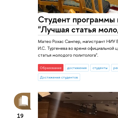
Студент программы 
"Лучшая статья моло
Матео Рохас Сампер, магистрант НИУ В
И.С. Тургенева во время официальной
статья молодого политолога".
Образование
достижения
студенты
ре
Достижения студентов
19