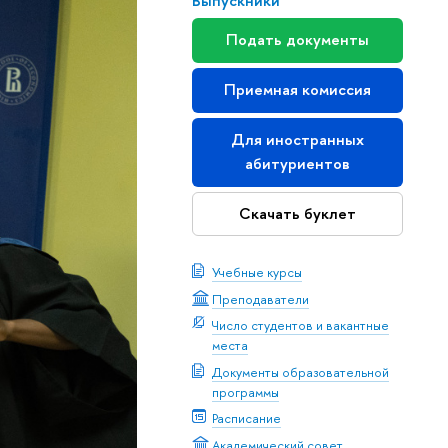
Выпускники
Подать документы
Приемная комиссия
Для иностранных
абитуриентов
Скачать буклет
Учебные курсы
Преподаватели
Число студентов и вакантные
места
Документы образовательной
программы
Расписание
Академический совет