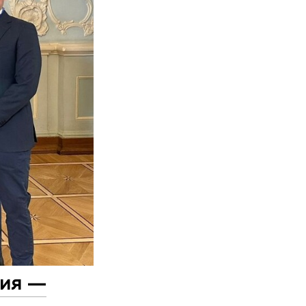
сия —