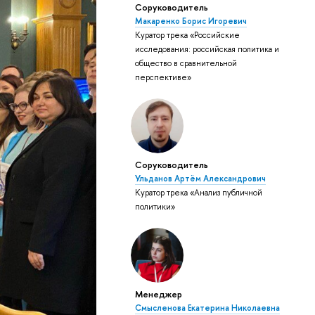
Соруководитель
Макаренко Борис Игоревич
Куратор трека «Российские
исследования: российская политика и
общество в сравнительной
перспективе»
Соруководитель
Ульданов Артём Александрович
Куратор трека «Анализ публичной
политики»
Менеджер
Смысленова Екатерина Николаевна