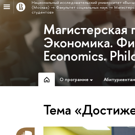
Национальный исследовательский университет «Высш
(Москва)
Факультет социальных наук
Магистерс
студентов»
Магистерская 
Экономика. Фил
Economics. Phi
О программе
Абитуриента
Тема «Достиже