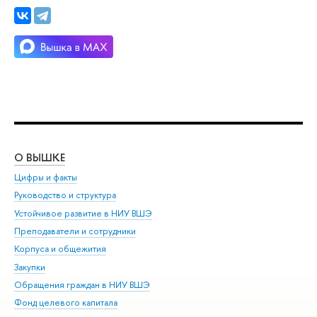
О ВЫШКЕ
ОБ
Цифры и факты
Ли
Руководство и структура
Дов
Устойчивое развитие в НИУ ВШЭ
Ол
Преподаватели и сотрудники
При
Корпуса и общежития
Вы
Закупки
При
Обращения граждан в НИУ ВШЭ
Ас
Фонд целевого капитала
До