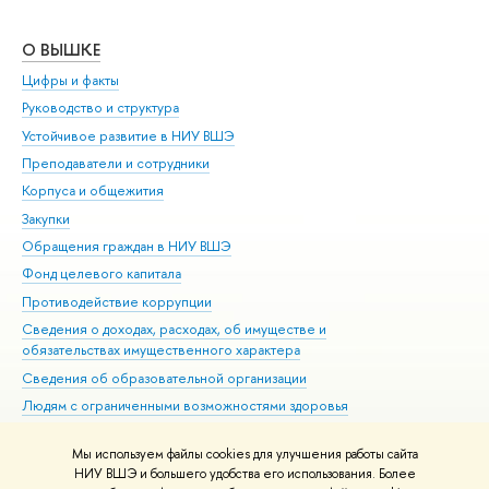
О ВЫШКЕ
ОБ
Цифры и факты
Ли
Руководство и структура
Дов
Устойчивое развитие в НИУ ВШЭ
Ол
Преподаватели и сотрудники
При
Корпуса и общежития
Вы
Закупки
При
Обращения граждан в НИУ ВШЭ
Ас
Фонд целевого капитала
До
Противодействие коррупции
Цен
Сведения о доходах, расходах, об имуществе и
Би
обязательствах имущественного характера
Об
Сведения об образовательной организации
Обр
Людям с ограниченными возможностями здоровья
Единая платежная страница
Мы используем файлы cookies для улучшения работы сайта
Работа в Вышке
НИУ ВШЭ и большего удобства его использования. Более