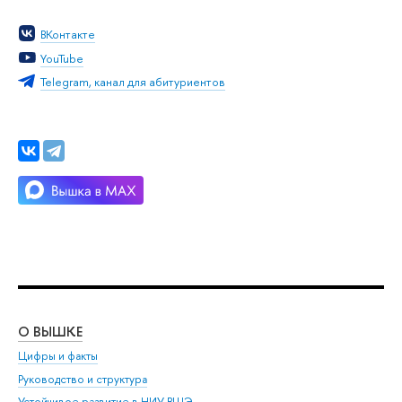
ВКонтакте
YouTube
Telegram, канал для абитуриентов
О ВЫШКЕ
ОБ
Цифры и факты
Ли
Руководство и структура
Дов
Устойчивое развитие в НИУ ВШЭ
Ол