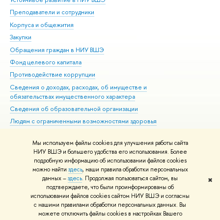
Преподаватели и сотрудники
При
Корпуса и общежития
Вы
Закупки
При
Обращения граждан в НИУ ВШЭ
Ас
Фонд целевого капитала
До
Противодействие коррупции
Цен
Сведения о доходах, расходах, об имуществе и
Би
обязательствах имущественного характера
Об
Сведения об образовательной организации
Обр
Людям с ограниченными возможностями здоровья
Единая платежная страница
Мы используем файлы cookies для улучшения работы сайта
Работа в Вышке
НИУ ВШЭ и большего удобства его использования. Более
подробную информацию об использовании файлов cookies
можно найти
здесь
, наши правила обработки персональных
данных –
здесь
. Продолжая пользоваться сайтом, вы
✖
Редактору
подтверждаете, что были проинформированы об
© НИУ ВШЭ 1993–2026
Адреса и контакты
Условия использования
использовании файлов cookies сайтом НИУ ВШЭ и согласны
с нашими правилами обработки персональных данных. Вы
материалов
Политика конфиденциальности
Карта сайта
можете отключить файлы cookies в настройках Вашего
Шрифты HSE Sans и HSE Slab разработаны в
Школе дизайна НИУ ВШЭ