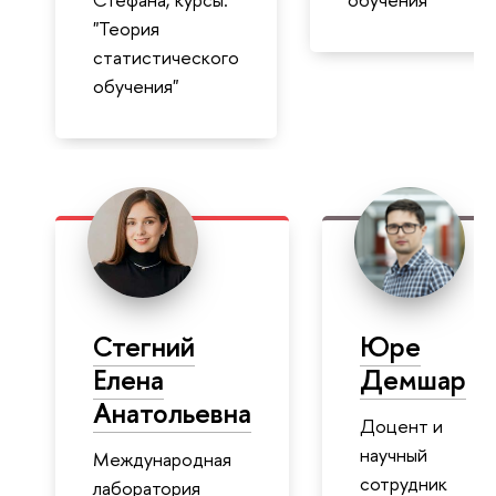
"Теория
статистического
обучения"
Стегний
Юре
Елена
Демшар
Анатольевна
Доцент и
научный
Международная
сотрудник
лаборатория