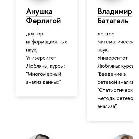
Анушка
Владимир
Ферлигой
Батагель
доктор
доктор
информационных
математических
наук,
наук,
Университет
Университет
Любляны, курсы:
Любляны; курсы:
"Многомерный
"Введение в
анализ данных"
сетевой анализ",
"Статистические
методы сетевого
анализа"