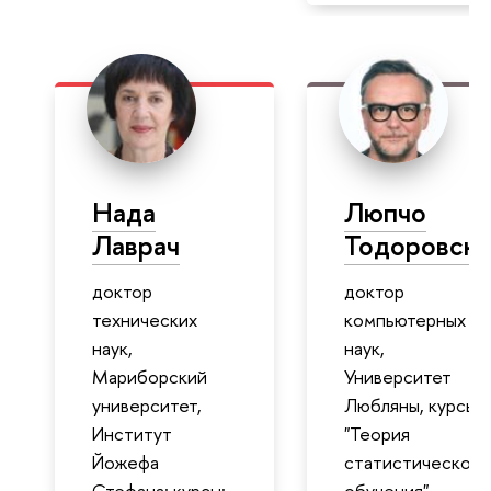
Нада
Люпчо
Лаврач
Тодоровски
доктор
доктор
технических
компьютерных
наук,
наук,
Мариборский
Университет
университет,
Любляны, курсы:
Институт
"Теория
Йожефа
статистического
Стефана; курсы:
обучения"