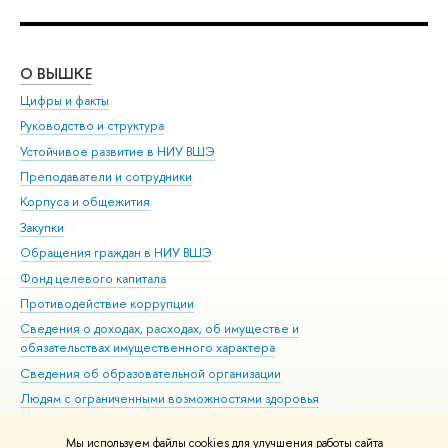
О ВЫШКЕ
ОБ
Цифры и факты
Ли
Руководство и структура
Дов
Устойчивое развитие в НИУ ВШЭ
Ол
Преподаватели и сотрудники
При
Корпуса и общежития
Вы
Закупки
При
Обращения граждан в НИУ ВШЭ
Ас
Фонд целевого капитала
До
Противодействие коррупции
Цен
Сведения о доходах, расходах, об имуществе и
Би
обязательствах имущественного характера
Об
Сведения об образовательной организации
Обр
Людям с ограниченными возможностями здоровья
Единая платежная страница
Мы используем файлы cookies для улучшения работы сайта