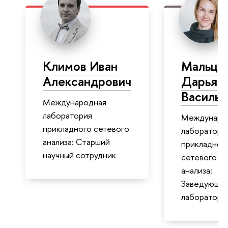
Климов Иван
Мальце
Александрович
Дарья
Василье
Международная
лаборатория
Междунаро
прикладного сетевого
лаборатори
анализа: Старший
прикладног
научный сотрудник
сетевого
анализа:
Заведующи
лаборатори