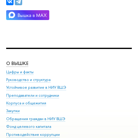
О ВЫШКЕ
ОБ
Цифры и факты
Ли
Руководство и структура
Дов
Устойчивое развитие в НИУ ВШЭ
Ол
Преподаватели и сотрудники
При
Корпуса и общежития
Вы
Закупки
При
Обращения граждан в НИУ ВШЭ
Ас
Фонд целевого капитала
До
Противодействие коррупции
Цен