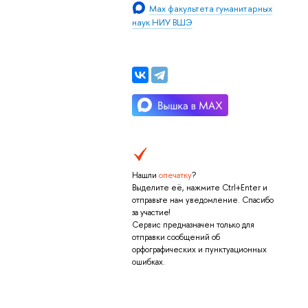
Max факультета гуманитарных
наук НИУ ВШЭ
Нашли
опечатку
?
Выделите её, нажмите Ctrl+Enter и
отправьте нам уведомление. Спасибо
за участие!
Сервис предназначен только для
отправки сообщений об
орфографических и пунктуационных
ошибках.