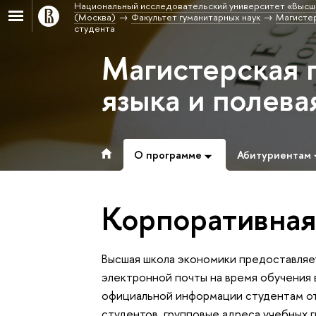
Национальный исследовательский университет «Высш
(Москва)
Факультет гуманитарных наук
Магистер
студента
Магистерская 
языка и полева
О программе
Абитуриентам
Корпоративная
Высшая школа экономики предоставляе
электронной почты на время обучения в
официальной информации студентам от
студентов, групповые адреса учебных г