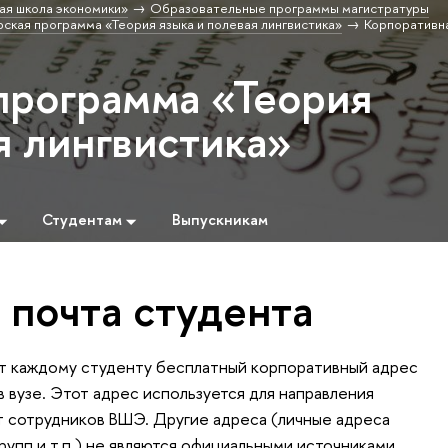
ая школа экономики»
Образовательные программы магистратуры
ская программа «Теория языка и полевая лингвистика»
Корпоративн
программа «Теория
я лингвистика»
Студентам
Выпускникам
 почта студента
т каждому студенту бесплатный корпоративный адрес
 вузе. Этот адрес используется для направления
 сотрудников ВШЭ. Другие адреса (личные адреса
рупп и т.п.) не являются официальными источниками