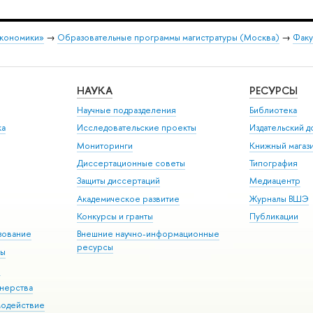
экономики»
→
Образовательные программы магистратуры (Москва)
→
Факу
НАУКА
РЕСУРСЫ
Научные подразделения
Библиотека
ка
Исследовательские проекты
Издательский 
Мониторинги
Книжный магаз
Диссертационные советы
Типография
Защиты диссертаций
Медиацентр
Академическое развитие
Журналы ВШЭ
Конкурсы и гранты
Публикации
зование
Внешние научно-информационные
ресурсы
ры
Э
нерства
модействие