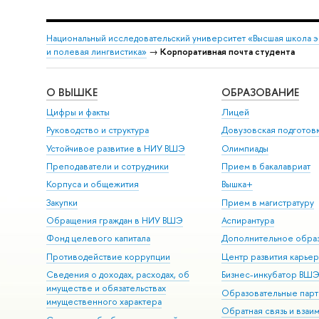
Национальный исследовательский университет «Высшая школа 
и полевая лингвистика»
→
Корпоративная почта студента
О ВЫШКЕ
ОБРАЗОВАНИЕ
Цифры и факты
Лицей
Руководство и структура
Довузовская подготов
Устойчивое развитие в НИУ ВШЭ
Олимпиады
Преподаватели и сотрудники
Прием в бакалавриат
Корпуса и общежития
Вышка+
Закупки
Прием в магистратуру
Обращения граждан в НИУ ВШЭ
Аспирантура
Фонд целевого капитала
Дополнительное обра
Противодействие коррупции
Центр развития карье
Сведения о доходах, расходах, об
Бизнес-инкубатор ВШ
имуществе и обязательствах
Образовательные парт
имущественного характера
Обратная связь и взаи