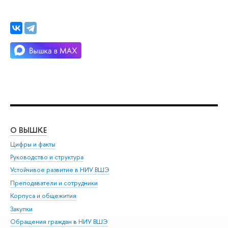
О ВЫШКЕ
ОБ
Цифры и факты
Ли
Руководство и структура
Дов
Устойчивое развитие в НИУ ВШЭ
Ол
Преподаватели и сотрудники
При
Корпуса и общежития
Вы
Закупки
При
Обращения граждан в НИУ ВШЭ
Ас