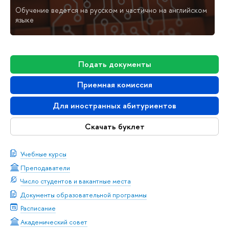
Обучение ведется на русском и частично на английском
языке
Подать документы
Приемная комиссия
Для иностранных абитуриентов
Скачать буклет
Учебные курсы
Преподаватели
Число студентов и вакантные места
Документы образовательной программы
Расписание
Академический совет