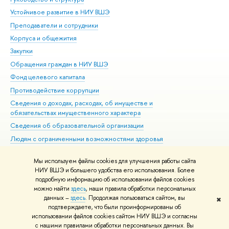
Устойчивое развитие в НИУ ВШЭ
Ол
Преподаватели и сотрудники
При
Корпуса и общежития
Вы
Закупки
При
Обращения граждан в НИУ ВШЭ
Ас
Фонд целевого капитала
До
Противодействие коррупции
Цен
Сведения о доходах, расходах, об имуществе и
Би
обязательствах имущественного характера
Об
Сведения об образовательной организации
Обр
Людям с ограниченными возможностями здоровья
Единая платежная страница
Мы используем файлы cookies для улучшения работы сайта
Работа в Вышке
НИУ ВШЭ и большего удобства его использования. Более
подробную информацию об использовании файлов cookies
можно найти
здесь
, наши правила обработки персональных
данных –
здесь
. Продолжая пользоваться сайтом, вы
✖
Редактору
подтверждаете, что были проинформированы об
© НИУ ВШЭ 1993–2026
Адреса и контакты
Условия использования
использовании файлов cookies сайтом НИУ ВШЭ и согласны
с нашими правилами обработки персональных данных. Вы
материалов
Политика конфиденциальности
Карта сайта