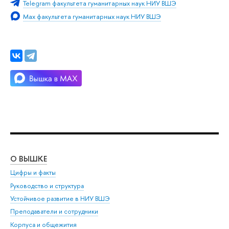
Telegram факультета гуманитарных наук НИУ ВШЭ
Max факультета гуманитарных наук НИУ ВШЭ
О ВЫШКЕ
ОБ
Цифры и факты
Ли
Руководство и структура
Дов
Устойчивое развитие в НИУ ВШЭ
Ол
Преподаватели и сотрудники
При
Корпуса и общежития
Вы