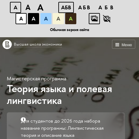
A
A
A
АБВ
АБВ
АБВ
А
А
А
А
А
Обычная версия сайта
Высшая школа экономики
Меню
Магистерская программа
Теория языка и полевая
лингвистика
Для студентов до 2026 года набора
название программы: Лингвистическая
теория и описание языка