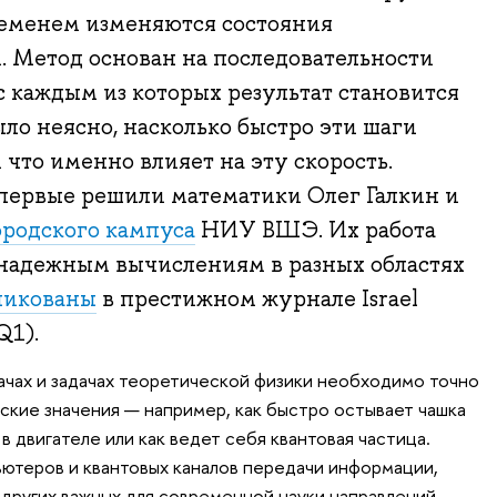
ременем изменяются состояния
. Метод основан на последовательности
 каждым из которых результат становится
ыло неясно, насколько быстро эти шаги
 что именно влияет на эту скорость.
впервые решили математики Олег Галкин и
родского кампуса
НИУ ВШЭ. Их работа
 надежным вычислениям в разных областях
ликованы
в престижном журнале Israel
Q1).
ачах и задачах теоретической физики необходимо точно
кие значения — например, как быстро остывает чашка
в двигателе или как ведет себя квантовая частица.
ютеров и квантовых каналов передачи информации,
 других важных для современной науки направлений