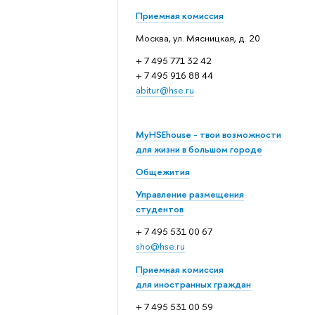
Приемная комиссия
Москва, ул. Мясницкая, д. 20
+ 7 495 771 32 42
+ 7 495 916 88 44
abitur@hse.ru
MyHSEhouse - твои возможности
для жизни в большом городе
Общежития
Управление размещения
студентов
+ 7 495 531 00 67
sho@hse.ru
Приемная комиссия
для иностранных граждан
+ 7 495 531 00 59