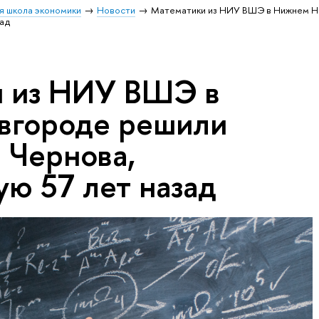
я школа экономики
Новости
Математики из НИУ ВШЭ в Нижнем 
зад
 из НИУ ВШЭ в
вгороде решили
 Чернова,
ую 57 лет назад