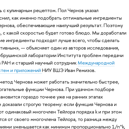
 с кулинарным рецептом. Пол Чернов указал
снил, как именно подобрать оптимальные ингредиенты
ернова, обеспечивающие наилучший результат. Поэтому
ь, с какой скоростью будет готово блюдо. Мы доработали
кие ингредиенты подходят лучше всего, чтобы сделать
ивным», — объясняет один из авторов исследования,
обрушинской лаборатории Института проблем передачи
а РАН и старший научный сотрудник
Международной
стем и приложений
НИУ ВШЭ Иван Ремизов.
о метод Чернова может работать значительно быстрее,
огательные функции Чернова. При удачном подборе
ановится гораздо точнее уже на ранних этапах
 доказали строгую теорему: если функция Чернова и
т одинаковый многочлен Тейлора порядка k и при этом
тся от своего многочлена Тейлора, то разница между
ниями уменьшается как минимум пропорционально 1/n^k,