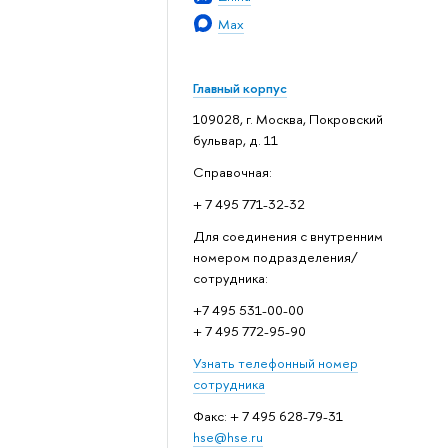
Max
Главный корпус
109028, г. Москва, Покровский
бульвар, д. 11
Справочная:
+ 7 495 771-32-32
Для соединения с внутренним
номером подразделения/
сотрудника:
+7 495 531-00-00
+ 7 495 772-95-90
Узнать телефонный номер
сотрудника
Факс: + 7 495 628-79-31
hse@hse.ru