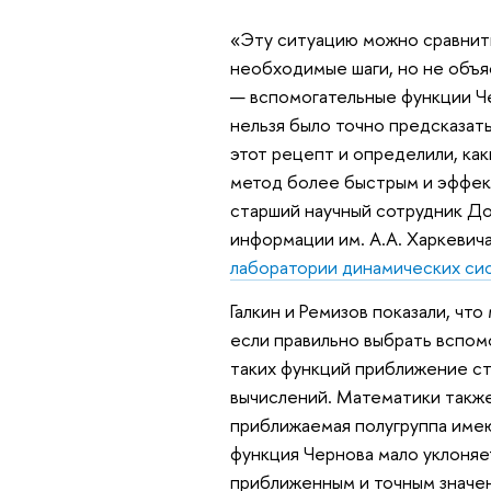
«Эту ситуацию можно сравнить
необходимые шаги, но не объя
— вспомогательные функции Ч
нельзя было точно предсказат
этот рецепт и определили, ка
метод более быстрым и эффект
старший научный сотрудник Д
информации им. А.А. Харкевич
лаборатории динамических си
Галкин и Ремизов показали, чт
если правильно выбрать вспом
таких функций приближение ст
вычислений. Математики также
приближаемая полугруппа имею
функция Чернова мало уклоняе
приближенным и точным значе