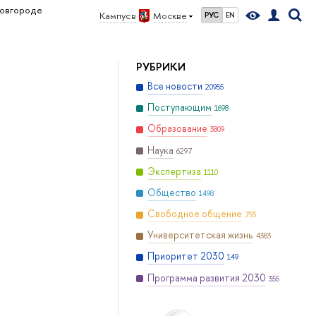
Новгороде
Кампус в
Москве
РУС
EN
РУБРИКИ
Все новости
20955
Поступающим
1698
Образование
3809
Наука
6297
Экспертиза
1110
Общество
1498
Свободное общение
793
Университетская жизнь
4383
Приоритет 2030
149
Программа развития 2030
355