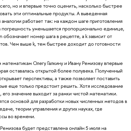
сего, но и впервые точно оценить, насколько быстрее
зовать эти оптимальные продукты. А выведенная
аналогии работает так: на каждом шаге приготовления
 а погрешность уменьшается пропорционально единице,
 n обозначает номер шага в рецепте, а k зависит от
тов. Чем выше k, тем быстрее доходит до готовности
 математикам Олегу Галкину и Ивану Ремизову впервые
орая оставалась открытой более полувека. Полученный
открывает перспективы, а также позволяет поставить
орые еще только предстоит решить. Хотя исследование
 его значение выходит за рамки чистой математики.
ятся основой для разработки новых численных методов в
даче, теории управления и других науках, где
сы во времени.
 Ремизова будет представлена онлайн 5 июля на