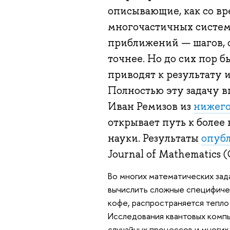
описывающие, как со в
многочастичных систем
приближений — шагов, с
точнее. Но до сих пор б
приводят к результату и
Полностью эту задачу 
Иван Ремизов из
нижего
открывает путь к более
науки. Результаты
опуб
Journal of Mathematics (
Во многих математических зад
вычислить сложные специфичес
кофе, распространяется тепло 
Исследования квантовых компь
случайных процессов и многих