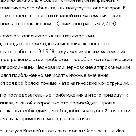
тематического объекта, как полугруппа операторов. В
т экспонента — одна из важнейших математических
ным в степень числом е (примерно равным 2,718).
х систем, описываемых так называемыми
, стандартные методы вычисления экспоненты
стают работать. В 1968 году американский математик
тное решение этой проблемы — особый математический
 аппроксимации Чернова или черновские аппроксимации
волял приближенно вычислять нужные значения
 строя все более точные математические конструкции.
что последовательные приближения в итоге приведут к
азывал, с какой скоростью это произойдет. Проще
ько шагов необходимо, чтобы добиться нужной точности.
 мешала применять метод на практике.
 кампуса Высшей школы экономики Олег Галкин и Иван