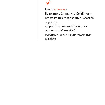
Нашли
опечатку
?
Выделите её, нажмите Ctrl+Enter и
отправьте нам уведомление. Спасибо
за участие!
Сервис предназначен только для
отправки сообщений об
орфографических и пунктуационных
ошибках.