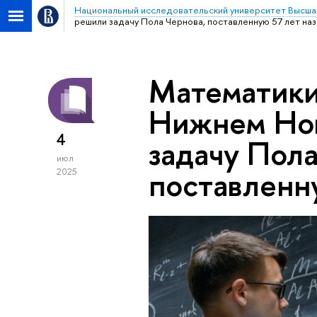
Национальный исследовательский университет Высша
решили задачу Пола Чернова, поставленную 57 лет на
Математики
Нижнем Но
4
задачу Пола
июл
поставленн
2025