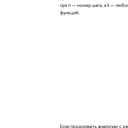
где n — номер шага, а k — лю
функций.
Если продолжать аналогию с ре