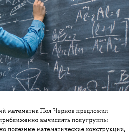
кий математик Пол Чернов предложил
 приближенно вычислять полугруппы
 но полезные математические конструкции,