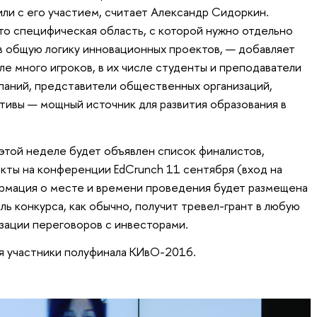
или с его участием, считает Александр Сидоркин.
то специфическая область, с которой нужно отдельно
 в общую логику инновационных проектов, — добавляет
ле много игроков, в их числе студенты и преподаватели
мпаний, представители общественных организаций,
ативы — мощный источник для развития образования в
 этой неделе будет объявлен список финалистов,
кты на конференции EdCrunch 11 сентября (вход на
ормация о месте и времени проведения будет размещена
ль конкурса, как обычно, получит тревел-грант в любую
изации переговоров с инвесторами.
я участники полуфинала КИвО-2016.