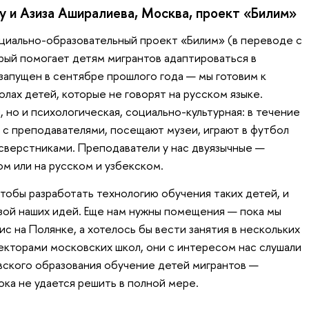
у и Азиза Аширалиева, Москва, проект «Билим»
циально-образовательный проект «Билим» (в переводе с
орый помогает детям мигрантов адаптироваться в
запущен в сентябре прошлого года — мы готовим к
олах детей, которые не говорят на русском языке.
, но и психологическая, социально-культурная: в течение
 с преподавателями, посещают музеи, играют в футбол
сверстниками. Преподаватели у нас двуязычные —
ом или на русском и узбекском.
чтобы разработать технологию обучения таких детей, и
изой наших идей. Еще нам нужны помещения — пока мы
 на Полянке, а хотелось бы вести занятия в нескольких
екторами московских школ, они с интересом нас слушали
овского образования обучение детей мигрантов —
ока не удается решить в полной мере.