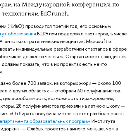
орам на Международной конференции по
 технологиям EdCrunch.
нии (КИвО) проводится третий год, его основным
тут образования
ВШЭ при поддержке партнеров, в числе
Агентство стратегических инициатив, Microsoft и
твовать индивидуальные разработчики стартапов в сфере
аботчиков до шести человек. Стартап может находиться
ы должны показать, что в их проектах есть нечто
я.
одано более 700 заявок, из которых жюри — около 100
есе и других областях — отобрали 30 полуфиналистов.
, целесообразность, возможность тиражирования,
кторы. 28 полуфиналистов приехали на летнюю школу —
ние. «Отбирать полуфиналистов на этот раз было очень
епартамента образовательных программ
Института
идоркин. — Слабых проектов намного меньше, чем в