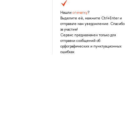
Нашли
опечатку
?
Выделите её, нажмите Ctrl+Enter и
отправьте нам уведомление. Спасибо
за участие!
Сервис предназначен только для
отправки сообщений об
орфографических и пунктуационных
ошибках.