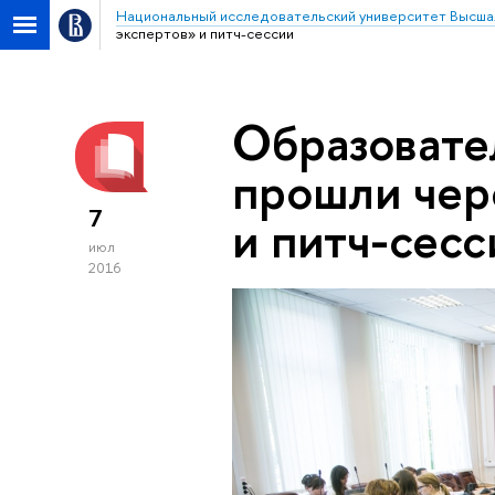
Национальный исследовательский университет Высша
экспертов» и питч-сессии
Образовате
прошли чер
7
и питч-сесс
июл
2016