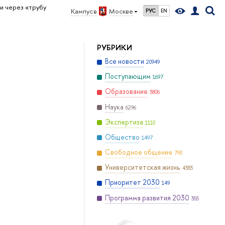
 через «трубу
Кампус в
Москве
РУС
EN
РУБРИКИ
Все новости
20949
Поступающим
1697
Образование
3806
Наука
6296
Экспертиза
1110
Общество
1497
Свободное общение
793
Университетская жизнь
4383
Приоритет 2030
149
Программа развития 2030
355