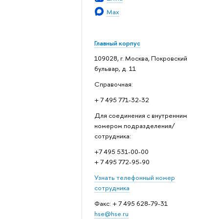
Max
Главный корпус
109028, г. Москва, Покровский
бульвар, д. 11
Справочная:
+ 7 495 771-32-32
Для соединения с внутренним
номером подразделения/
сотрудника:
+7 495 531-00-00
+ 7 495 772-95-90
Узнать телефонный номер
сотрудника
Факс: + 7 495 628-79-31
hse@hse.ru