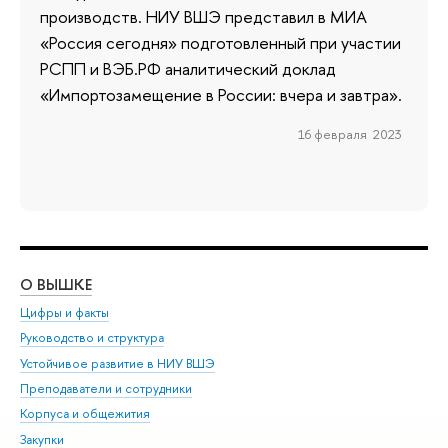
производств. НИУ ВШЭ представил в МИА
«Россия сегодня» подготовленный при участии
РСПП и ВЭБ.РФ аналитический доклад
«Импортозамещение в России: вчера и завтра».
16 февраля 2023
О ВЫШКЕ
ОБ
Цифры и факты
Ли
Руководство и структура
Дов
Устойчивое развитие в НИУ ВШЭ
Ол
Преподаватели и сотрудники
При
Корпуса и общежития
Вы
Закупки
При