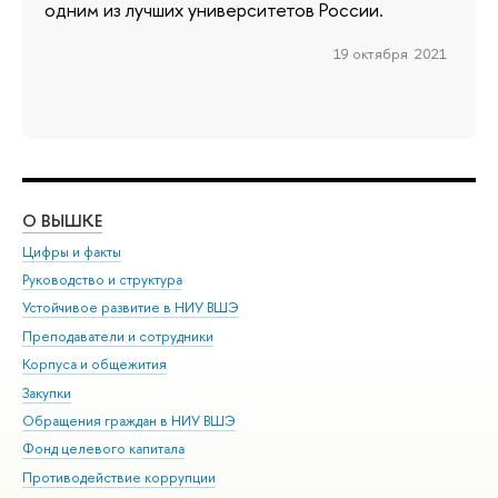
одним из лучших университетов России.
19 октября 2021
О ВЫШКЕ
ОБ
Цифры и факты
Ли
Руководство и структура
Дов
Устойчивое развитие в НИУ ВШЭ
Ол
Преподаватели и сотрудники
При
Корпуса и общежития
Вы
Закупки
При
Обращения граждан в НИУ ВШЭ
Ас
Фонд целевого капитала
До
Противодействие коррупции
Цен