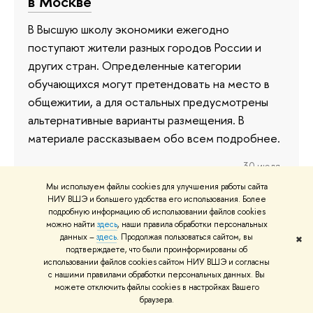
в Москве
В Высшую школу экономики ежегодно
поступают жители разных городов России и
других стран. Определенные категории
обучающихся могут претендовать на место в
общежитии, а для остальных предусмотрены
альтернативные варианты размещения. В
материале рассказываем обо всем подробнее.
30 июля
Мы используем файлы cookies для улучшения работы сайта
НИУ ВШЭ и большего удобства его использования. Более
подробную информацию об использовании файлов cookies
можно найти
здесь
, наши правила обработки персональных
«Новое поколение защитников»: в
данных –
здесь
. Продолжая пользоваться сайтом, вы
✖
НИУ ВШЭ состоялся выпуск
подтверждаете, что были проинформированы об
использовании файлов cookies сайтом НИУ ВШЭ и согласны
лейтенантов запаса
с нашими правилами обработки персональных данных. Вы
можете отключить файлы cookies в настройках Вашего
25 июля в атриуме здания НИУ ВШЭ на
браузера.