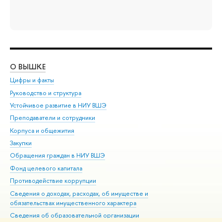
О ВЫШКЕ
ОБ
Цифры и факты
Ли
Руководство и структура
Дов
Устойчивое развитие в НИУ ВШЭ
Ол
Преподаватели и сотрудники
При
Корпуса и общежития
Вы
Закупки
При
Обращения граждан в НИУ ВШЭ
Ас
Фонд целевого капитала
До
Противодействие коррупции
Цен
Сведения о доходах, расходах, об имуществе и
Би
обязательствах имущественного характера
Об
Сведения об образовательной организации
Обр