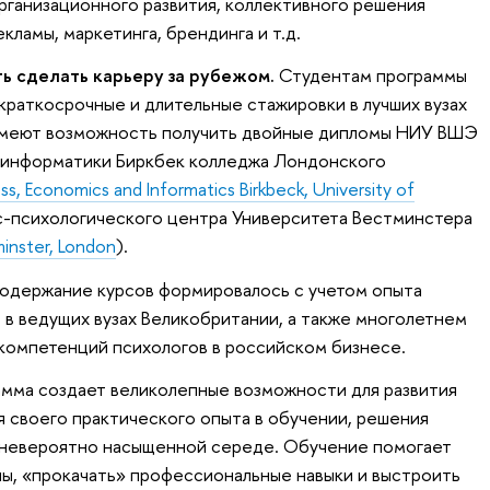
организационного развития, коллективного решения
ламы, маркетинга, брендинга и т.д.
ь сделать карьеру за рубежом.
Студентам программы
краткосрочные и длительные стажировки в лучших вузах
имеют возможность получить двойные дипломы НИУ ВШЭ
и информатики Биркбек колледжа Лондонского
ss, Economics and Informatics Birkbeck, University of
ес-психологического центра Университета Вестминстера
inster, London
).
одержание курсов формировалось с учетом опыта
 в ведущих вузах Великобритании, а также многолетнем
компетенций психологов в российском бизнесе.
мма создает великолепные возможности для развития
я своего практического опыта в обучении, решения
в невероятно насыщенной середе. Обучение помогает
ны, «прокачать» профессиональные навыки и выстроить