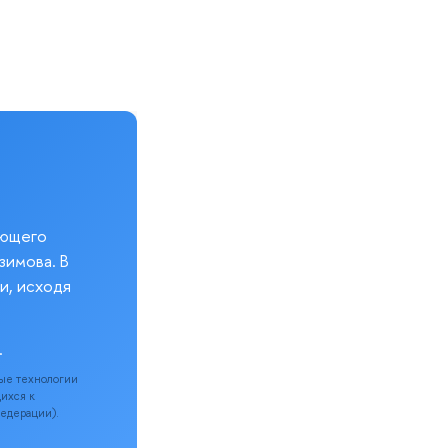
еющего
зимова. В
и, исходя
.
ые технологии
щихся к
Федерации).