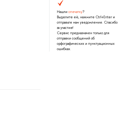
Нашли
опечатку
?
Выделите её, нажмите Ctrl+Enter и
отправьте нам уведомление. Спасибо
за участие!
Сервис предназначен только для
отправки сообщений об
орфографических и пунктуационных
ошибках.