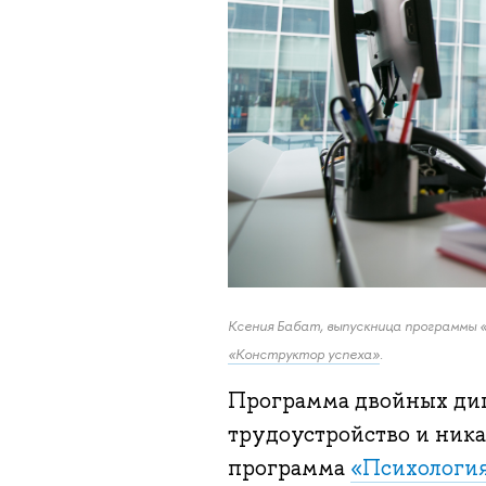
Ксения Бабат, выпускница программы «
«Конструктор успеха»
.
Программа двойных дип
трудоустройство и ника
программа
«Психология