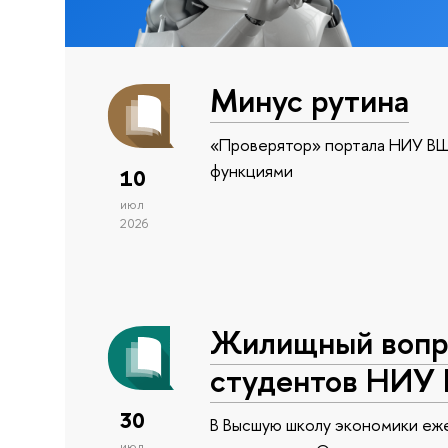
Минус рутина
«Проверятор» портала НИУ ВШ
функциями
10
июл
2026
Жилищный вопро
студентов НИУ
30
В Высшую школу экономики еже
июл