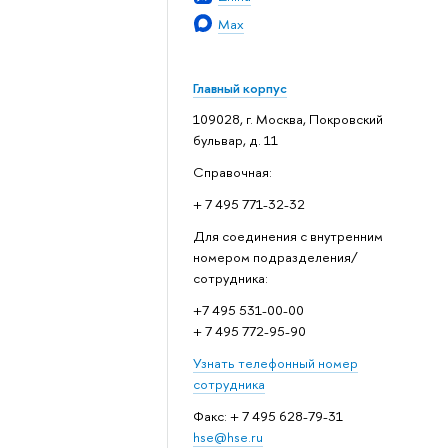
Max
Главный корпус
109028, г. Москва, Покровский
бульвар, д. 11
Справочная:
+ 7 495 771-32-32
Для соединения с внутренним
номером подразделения/
сотрудника:
+7 495 531-00-00
+ 7 495 772-95-90
Узнать телефонный номер
сотрудника
Факс: + 7 495 628-79-31
hse@hse.ru