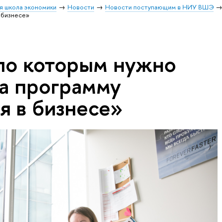
я школа экономики
Новости
Новости поступающим в НИУ ВШЭ
 бизнесе»
 по которым нужно
на программу
я в бизнесе»