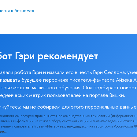
огия в бизнесе»
бот Гэри рекомендует
здали робота Гэри и назвали его в честь Гэри Селдона, ум
казывать будущее персонажа писателя-фантаста Айзека А
снове модель машинного обучения. Она подбирает новост
веденческих метрик пользователей на портале Вышки.
лнуйтесь: мы не собираем для этого персональные данные
рмационном ресурсе применяются рекомендательные технологии (информационн
вления информации на основе сбора, систематизации и анализа сведений, относя
ениям пользователей сети «Интернет», находящихся на территории Российской 
нее…