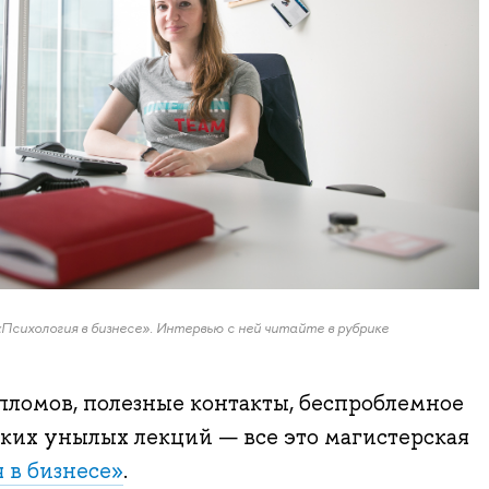
Психология в бизнесе». Интервью с ней читайте в рубрике
ломов, полезные контакты, беспроблемное
ких унылых лекций — все это магистерская
 в бизнесе»
.