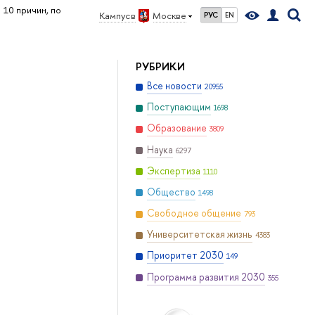
10 причин, по
Кампус в
Москве
РУС
EN
РУБРИКИ
Все новости
20955
Поступающим
1698
Образование
3809
Наука
6297
Экспертиза
1110
Общество
1498
Свободное общение
793
Университетская жизнь
4383
Приоритет 2030
149
Программа развития 2030
355