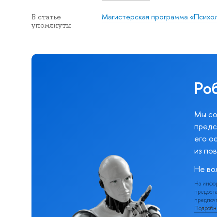
Магистерская программа «Психол
В статье
упомянуты
Ро
Мы со
предс
его о
из по
Не во
На инфо
предоста
предпочт
Подроб