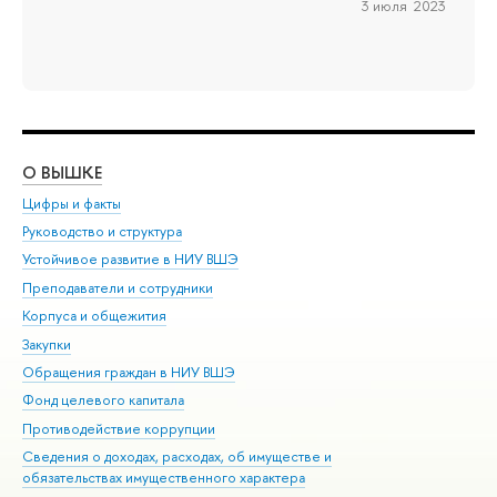
3 июля 2023
О ВЫШКЕ
ОБ
Цифры и факты
Ли
Руководство и структура
Дов
Устойчивое развитие в НИУ ВШЭ
Ол
Преподаватели и сотрудники
При
Корпуса и общежития
Вы
Закупки
При
Обращения граждан в НИУ ВШЭ
Ас
Фонд целевого капитала
До
Противодействие коррупции
Цен
Сведения о доходах, расходах, об имуществе и
Би
обязательствах имущественного характера
Об