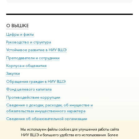
О ВЫШКЕ
ОБ
Цифры и факты
Ли
Руководство и структура
Дов
Устойчивое развитие в НИУ ВШЭ
Ол
Преподаватели и сотрудники
При
Корпуса и общежития
Вы
Закупки
При
Обращения граждан в НИУ ВШЭ
Ас
Фонд целевого капитала
До
Противодействие коррупции
Цен
Сведения о доходах, расходах, об имуществе и
Би
обязательствах имущественного характера
Об
Сведения об образовательной организации
Обр
Людям с ограниченными возможностями здоровья
Мы используем файлы cookies для улучшения работы сайта
Единая платежная страница
НИУ ВШЭ и большего удобства его использования. Более