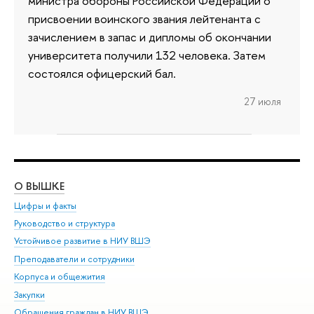
министра обороны Российской Федерации о
присвоении воинского звания лейтенанта с
зачислением в запас и дипломы об окончании
университета получили 132 человека. Затем
состоялся офицерский бал.
27 июля
О ВЫШКЕ
ОБ
Цифры и факты
Ли
Руководство и структура
Дов
Устойчивое развитие в НИУ ВШЭ
Ол
Преподаватели и сотрудники
При
Корпуса и общежития
Вы
Закупки
При
Обращения граждан в НИУ ВШЭ
Ас