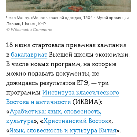
Чжао Мэнфу, «Монах в красной одежде», 1304 г. Музей провинции
Ляонин, Шэньян, КНР
© Wikemedia Commons
18 июня стартовала приемная кампания
в
бакалавриат
Высшей школы экономики.
В числе новых программ, на которые
можно подавать документы, не
дожидаясь результатов ЕГЭ, — три
программы
Института классического
Востока и античности
(ИКВИА):
«
Арабистика: язык, словесность,
культура
», «
Христианский Восток
»,
«
Язык, словесность и культура Китая
».