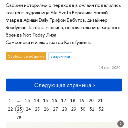
Своими историями о переходе в онлайн поделились
концепт-художница Sila Sveta Вероника Боглай,
главред Афиши Daily Трифон Бебутов, дизайнер
Readymag Татьяна Егошина, основательница модного
бренда Not Today Лиза
Самсонова и иллюстратор Катя Гущина.
Свободное общение
выпускники
14 мая 2020
Следующая страница
1
...
13
14
15
16
17
18
19
20
21
22
23
24
25
26
27
28
29
30
31
32
...
78
2