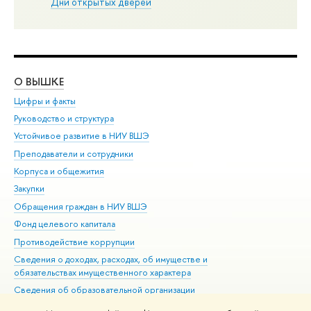
Дни открытых дверей
О ВЫШКЕ
ОБ
Цифры и факты
Ли
Руководство и структура
Дов
Устойчивое развитие в НИУ ВШЭ
Ол
Преподаватели и сотрудники
При
Корпуса и общежития
Вы
Закупки
При
Обращения граждан в НИУ ВШЭ
Ас
Фонд целевого капитала
До
Противодействие коррупции
Цен
Сведения о доходах, расходах, об имуществе и
Би
обязательствах имущественного характера
Об
Сведения об образовательной организации
Обр
Людям с ограниченными возможностями здоровья