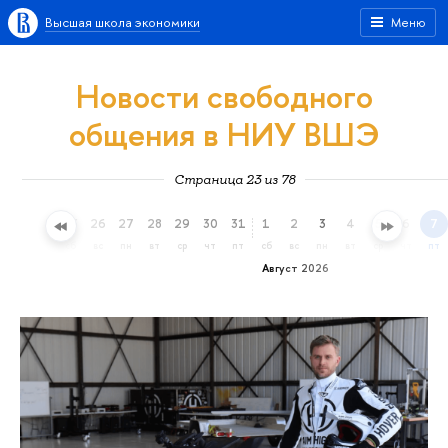
Высшая школа экономики
Меню
Новости свободного
общения в НИУ ВШЭ
Страница 23 из 78
23
24
25
26
27
28
29
30
31
1
2
3
4
5
6
7
чт
пт
сб
вс
пн
вт
ср
чт
пт
сб
вс
пн
вт
ср
чт
пт
Август 2026