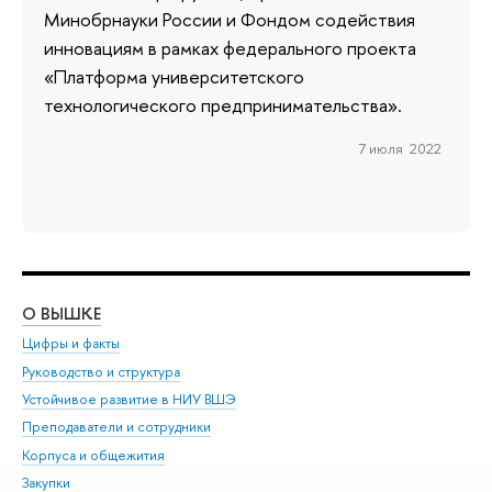
Минобрнауки России и Фондом содействия
инновациям в рамках федерального проекта
«Платформа университетского
технологического предпринимательства».
7 июля 2022
О ВЫШКЕ
ОБ
Цифры и факты
Ли
Руководство и структура
Дов
Устойчивое развитие в НИУ ВШЭ
Ол
Преподаватели и сотрудники
При
Корпуса и общежития
Вы
Закупки
При