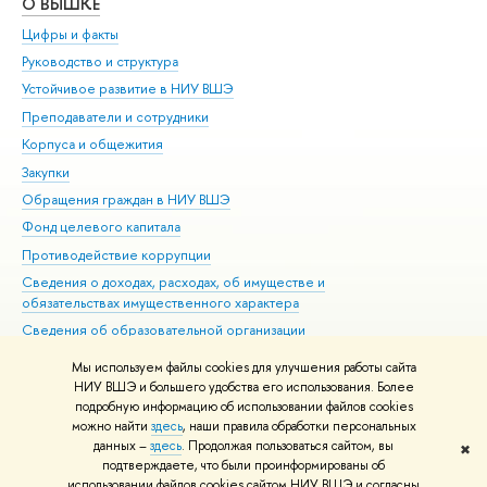
О ВЫШКЕ
ОБ
Цифры и факты
Ли
Руководство и структура
Дов
Устойчивое развитие в НИУ ВШЭ
Ол
Преподаватели и сотрудники
При
Корпуса и общежития
Вы
Закупки
При
Обращения граждан в НИУ ВШЭ
Ас
Фонд целевого капитала
До
Противодействие коррупции
Цен
Сведения о доходах, расходах, об имуществе и
Би
обязательствах имущественного характера
Об
Сведения об образовательной организации
Обр
Людям с ограниченными возможностями здоровья
Мы используем файлы cookies для улучшения работы сайта
Единая платежная страница
НИУ ВШЭ и большего удобства его использования. Более
подробную информацию об использовании файлов cookies
Работа в Вышке
можно найти
здесь
, наши правила обработки персональных
данных –
здесь
. Продолжая пользоваться сайтом, вы
✖
Редактору
подтверждаете, что были проинформированы об
© НИУ ВШЭ 1993–2026
Адреса и контакты
Условия использования
использовании файлов cookies сайтом НИУ ВШЭ и согласны