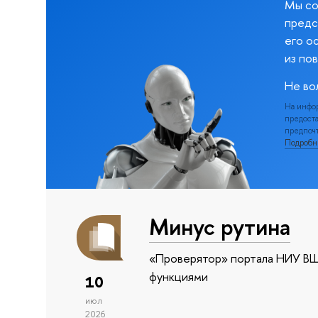
Мы со
предс
его о
из по
Не во
На инфо
предоста
предпочт
Подроб
Минус рутина
«Проверятор» портала НИУ ВШ
функциями
10
июл
2026