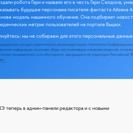
здали робота Гэри и назвали его в честь Гэри Селдона, ум
казывать будущее персонажа писателя-фантаста Айзека А
снове модель машинного обучения. Она подбирает новост
веденческих метрик пользователей на портале Вышки.
лнуйтесь: мы не собираем для этого персональные данные
рмационном ресурсе применяются рекомендательные технологии (информационн
вления информации на основе сбора, систематизации и анализа сведений, относя
ениям пользователей сети «Интернет», находящихся на территории Российской 
нее…
Э теперь в админ-панели редактора и с новыми