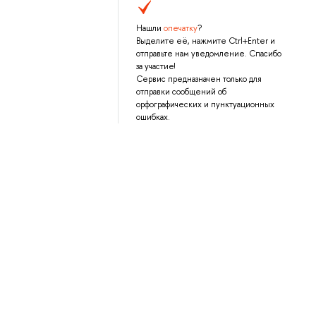
Нашли
опечатку
?
Выделите её, нажмите Ctrl+Enter и
отправьте нам уведомление. Спасибо
за участие!
Сервис предназначен только для
отправки сообщений об
орфографических и пунктуационных
ошибках.