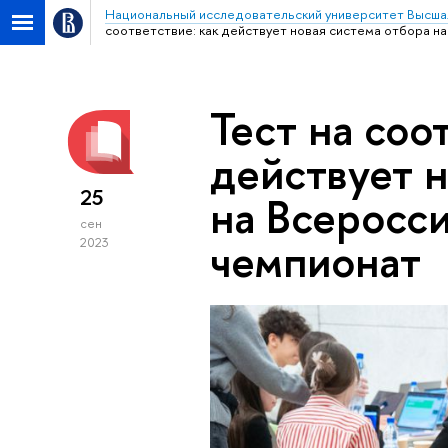
Национальный исследовательский университет Высша
соответствие: как действует новая система отбора н
Тест на соо
действует н
25
на Всеросс
сен
чемпионат
2023