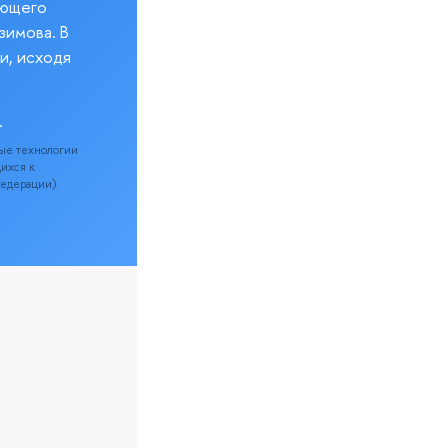
еющего
зимова. В
и, исходя
.
ые технологии
щихся к
Федерации).