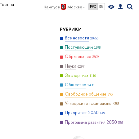
Тест на
Кампус в
Москве
РУС
EN
РУБРИКИ
Все новости
20955
Поступающим
1698
Образование
3809
Наука
6297
Экспертиза
1110
Общество
1498
Свободное общение
793
Университетская жизнь
4383
Приоритет 2030
149
Программа развития 2030
355