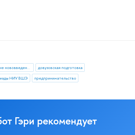
разъяснение нововведения
довузовская подготовка
иады НИУ ВШЭ
предпринимательство
бот Гэри рекомендует