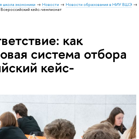
я школа экономики
Новости
Новости образования в НИУ ВШЭ
а Всероссийский кейс-чемпионат
тветствие: как
овая система отбора
ийский кейс-