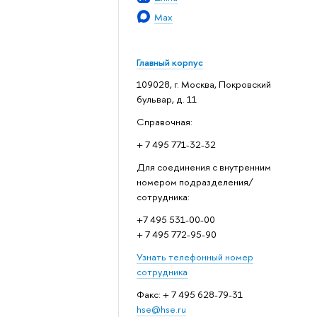
Max
Главный корпус
109028, г. Москва, Покровский
бульвар, д. 11
Справочная:
+ 7 495 771-32-32
Для соединения с внутренним
номером подразделения/
сотрудника:
+7 495 531-00-00
+ 7 495 772-95-90
Узнать телефонный номер
сотрудника
Факс: + 7 495 628-79-31
hse@hse.ru