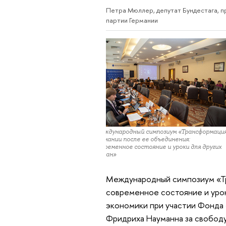
Петра Мюллер, депутат Бундестага, 
партии Германии
Международный симпозиум «Трансформаци
Германии после ее объединения:
современное состояние и уроки для других
стран»
Международный симпозиум «Тр
современное состояние и урок
экономики при участии Фонда
Фридриха Науманна за свободу