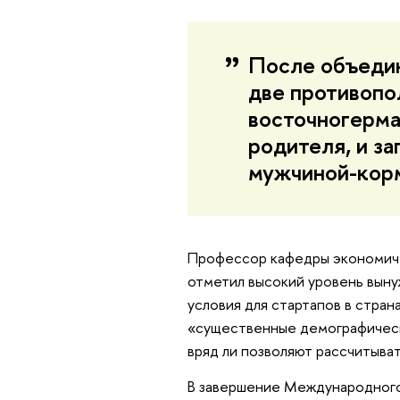
После объедин
две противопо
восточногерма
родителя, и з
мужчиной-кор
Профессор кафедры экономи
отметил высокий уровень вын
условия для стартапов в стран
«существенные демографическ
вряд ли позволяют рассчитыват
В завершение Международного