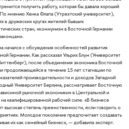
тремится получить работу, которая бы давала хороший
. По мнению Хенка Флапа (Утрехтский университет),
ях в дружеских кругах жителей бывших
тических стран, «коммунизм в Восточной Германии
накомцам».
а начался с обсуждения особенностей развития
ой Германии. Как рассказал Ульрих Блум (Университет
Виттенберг), после объединения экономика Восточной
ии продолжающейся в течение 15 лет стагнации по
оказателей производительности и доходов Западной
бодный Университет Берлина, рассматривает Восточную
«зависимой рыночной экономики» в Центральной и
 на квалифицированной рабочей силе. «В бизнесе
т высокая степень преемственности, если говорить о
приятиях. Молодое поколение предпочитает создавать
ивая их как семейный бизнес», — добавила эксперт.