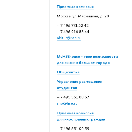
Приемная комиссия
Москва, ул. Мясницкая, д. 20
+ 7 495 771 32 42
+ 7 495 916 88 44
abitur@hse.ru
MyHSEhouse - твои возможности
для жизни в большом городе
Общежития
Управление размещения
студентов
+ 7 495 531 00 67
sho@hse.ru
Приемная комиссия
для иностранных граждан
+ 7 495 531 00 59