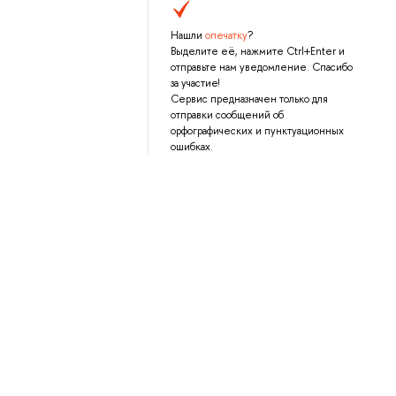
Нашли
опечатку
?
Выделите её, нажмите Ctrl+Enter и
отправьте нам уведомление. Спасибо
за участие!
Сервис предназначен только для
отправки сообщений об
орфографических и пунктуационных
ошибках.