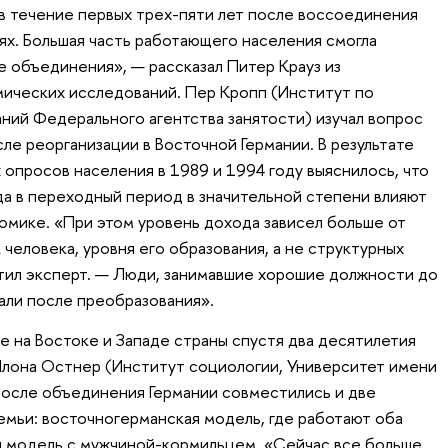
в течение первых трех-пяти лет после воссоединения
ях. Большая часть работающего населения смогла
 объединения», — рассказал Питер Крауз из
ических исследований. Пер Кропп (Институт по
ний Федерального агентства занятости) изучал вопрос
ле реорганизации в Восточной Германии. В результате
опросов населения в 1989 и 1994 году выяснилось, что
да в переходный период в значительной степени влияют
омике. «При этом уровень дохода зависел больше от
человека, уровня его образования, а не структурных
тил эксперт. — Люди, занимавшие хорошие должности до
али после преобразования».
е на Востоке и Западе страны спустя два десятилетия
Илона Остнер (Институт социологии, Университет имени
 После объединения Германии совместились и две
мьи: восточногерманская модель, где работают оба
я модель с мужчиной-кормильцем. «Сейчас все больше