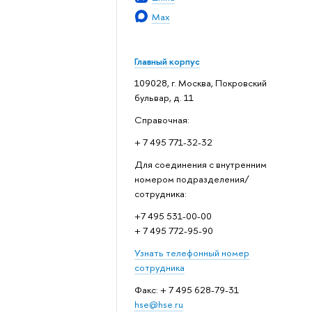
Max
Главный корпус
109028, г. Москва, Покровский
бульвар, д. 11
Справочная:
+ 7 495 771-32-32
Для соединения с внутренним
номером подразделения/
сотрудника:
+7 495 531-00-00
+ 7 495 772-95-90
Узнать телефонный номер
сотрудника
Факс: + 7 495 628-79-31
hse@hse.ru