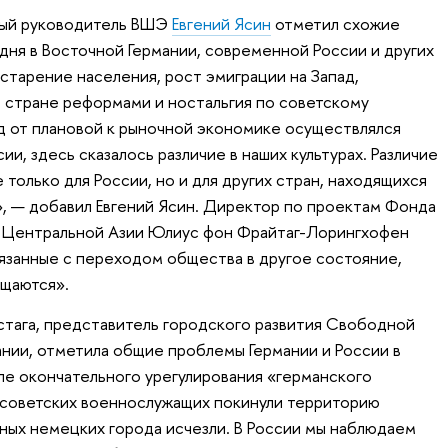
ный руководитель ВШЭ
Евгений Ясин
отметил схожие
ня в Восточной Германии, современной России и других
старение населения, рост эмиграции на Запад,
 стране реформами и ностальгия по советскому
д от плановой к рыночной экономике осуществлялся
ии, здесь сказалось различие в наших культурах. Различие
 только для России, но и для других стран, находящихся
, — добавил Евгений Ясин. Директор по проектам Фонда
и Центральной Азии Юлиус фон Фрайтаг-Лорингхофен
вязанные с переходом общества в другое состояние,
ащаются».
тага, представитель городского развития Свободной
нии, отметила общие проблемы Германии и России в
ле окончательного урегулирования «германского
 советских военнослужащих покинули территорию
пных немецких города исчезли. В России мы наблюдаем