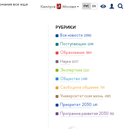
рмания все еще
Кампус в
Москве
РУС
EN
РУБРИКИ
Все новости
20955
Поступающим
1698
Образование
3809
Наука
6297
Экспертиза
1110
Общество
1498
Свободное общение
793
Университетская жизнь
4383
Приоритет 2030
149
Программа развития 2030
355