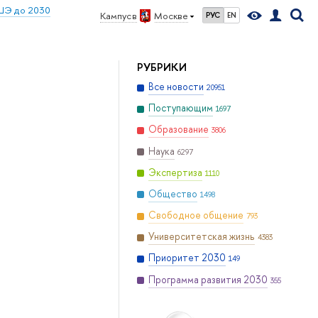
ШЭ до 2030
Кампус в
Москве
РУС
EN
РУБРИКИ
Все новости
20951
Поступающим
1697
Образование
3806
Наука
6297
Экспертиза
1110
Общество
1498
Свободное общение
793
Университетская жизнь
4383
Приоритет 2030
149
Программа развития 2030
355