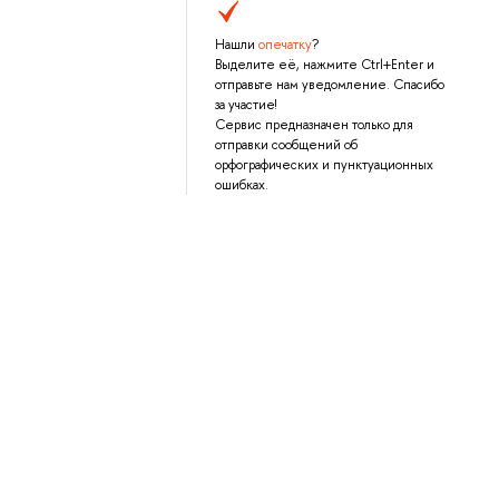
Нашли
опечатку
?
Выделите её, нажмите Ctrl+Enter и
отправьте нам уведомление. Спасибо
за участие!
Сервис предназначен только для
отправки сообщений об
орфографических и пунктуационных
ошибках.