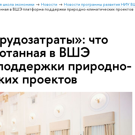
я школа экономики
Новости
Новости программы развития НИУ В
анная в ВШЭ платформа поддержки природно-климатических проектов
рудозатраты»: что
ботанная в ВШЭ
поддержки природно-
ких проектов