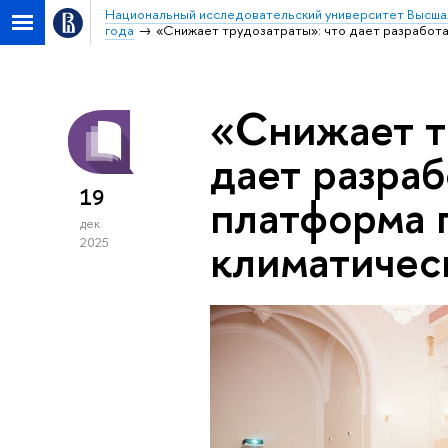
Национальный исследовательский университет Высша
года
«Снижает трудозатраты»: что дает разработ
«Снижает т
дает разра
19
платформа 
дек
климатичес
2025