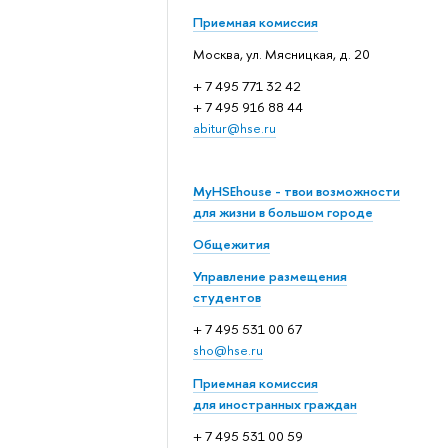
Приемная комиссия
Москва, ул. Мясницкая, д. 20
+ 7 495 771 32 42
+ 7 495 916 88 44
abitur@hse.ru
MyHSEhouse - твои возможности
для жизни в большом городе
Общежития
Управление размещения
студентов
+ 7 495 531 00 67
sho@hse.ru
Приемная комиссия
для иностранных граждан
+ 7 495 531 00 59