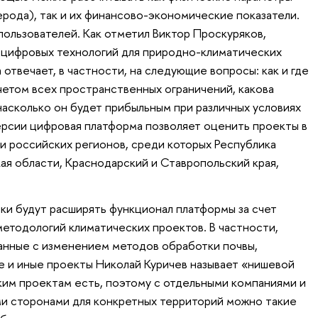
ерода), так и их финансово-экономические показатели.
пользователей. Как отметил Виктор Проскуряков,
 цифровых технологий для природно-климатических
твечает, в частности, на следующие вопросы: как и где
четом всех пространственных ограничений, какова
насколько он будет прибыльным при различных условиях
версии цифровая платформа позволяет оценить проекты в
и российских регионов, среди которых Республика
ая области, Краснодарский и Ставропольский края,
ки будут расширять функционал платформы за счет
методологий климатических проектов. В частности,
занные с изменением методов обработки почвы,
 и иные проекты Николай Куричев называет «нишевой
ким проектам есть, поэтому с отдельными компаниями и
и сторонами для конкретных территорий можно такие