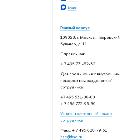
Max
Главный корпус
109028, г. Москва, Покровский
бульвар, д. 11
Справочная:
+ 7 495 771-32-32
Для соединения с внутренним
номером подразделения/
сотрудника:
+7 495 531-00-00
+ 7 495 772-95-90
Узнать телефонный номер
сотрудника
Факс: + 7 495 628-79-31
hse@hse.ru