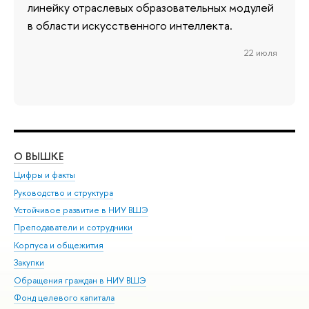
линейку отраслевых образовательных модулей
в области искусственного интеллекта.
22 июля
О ВЫШКЕ
ОБ
Цифры и факты
Ли
Руководство и структура
Дов
Устойчивое развитие в НИУ ВШЭ
Ол
Преподаватели и сотрудники
При
Корпуса и общежития
Вы
Закупки
При
Обращения граждан в НИУ ВШЭ
Ас
Фонд целевого капитала
До