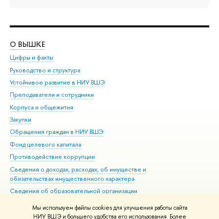
О ВЫШКЕ
ОБ
Цифры и факты
Ли
Руководство и структура
Дов
Устойчивое развитие в НИУ ВШЭ
Ол
Преподаватели и сотрудники
При
Корпуса и общежития
Вы
Закупки
При
Обращения граждан в НИУ ВШЭ
Ас
Фонд целевого капитала
До
Противодействие коррупции
Цен
Сведения о доходах, расходах, об имуществе и
Би
обязательствах имущественного характера
Об
Сведения об образовательной организации
Обр
Людям с ограниченными возможностями здоровья
Мы используем файлы cookies для улучшения работы сайта
Единая платежная страница
НИУ ВШЭ и большего удобства его использования. Более