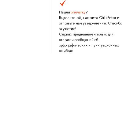
Нашли
опечатку
?
Выделите её, нажмите Ctrl+Enter и
отправьте нам уведомление. Спасибо
за участие!
Сервис предназначен только для
отправки сообщений об
орфографических и пунктуационных
ошибках.