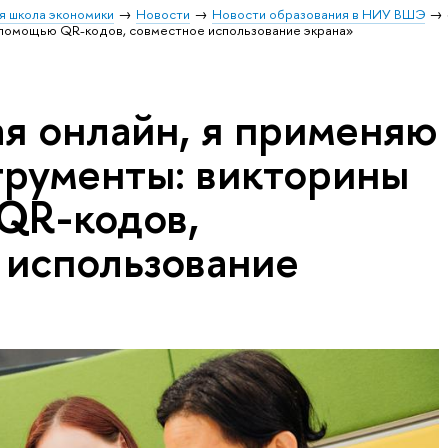
я школа экономики
Новости
Новости образования в НИУ ВШЭ
с помощью QR-кодов, совместное использование экрана»
я онлайн, я применяю
трументы: викторины
QR-кодов,
 использование