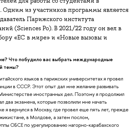
елей для работы со студентами в
 Одним из участников программы является
одаватель Парижского института
ий (Sciences Po). В 2021/22 году он вел в
ру «ЕС в мире» и «Новые вызовы и
ние? Что побудило вас выбрать международные
ой темы?
итайского языков в парижских университетах я провел
анции в СССР. Этот опыт дал мне желание развивать
 Министерстве иностранных дел. Поэтому я продолжил
дал два экзамена, которые позволили мне начать
 я вернулся в Москву, где провел еще пять лет, прежде
жикистане, в Молдове, а затем послом,
ппы ОБСЕ по урегулированию нагорно-карабахского