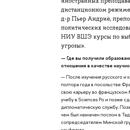
иностранных преподават
дистанционном режиме.
д-р Пьер Андриё, преп
политических исследован
НИУ ВШЭ курсы по выбо
угрозы».
— Где вы получили образова
отношения в качестве научн
— После изучения русского и к
полтора года в посольстве Фр
свою карьеру во французском
учебу в Sciences Po и позже с
дипломатическую службу. Позже
чем был назначен послом в Тад
сопредседателем Минской гру
конфликта.