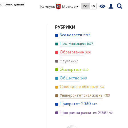
«Преподавая
Кампус в
Москве
РУС
EN
РУБРИКИ
Все новости
20951
Поступающим
1697
Образование
3806
Наука
6297
Экспертиза
1110
Общество
1498
Свободное общение
793
Университетская жизнь
4383
Приоритет 2030
149
Программа развития 2030
355