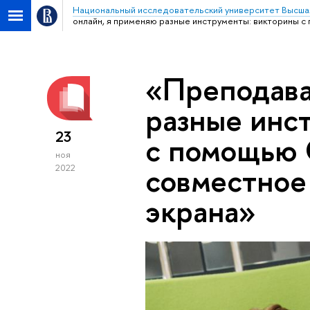
Национальный исследовательский университет Высша
онлайн, я применяю разные инструменты: викторины 
«Преподава
разные инс
23
с помощью 
ноя
совместное
2022
экрана»