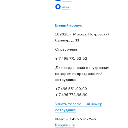
Max
Главный корпус
109028, г. Москва, Покровский
бульвар, д. 11
Справочная:
+ 7 495 771-32-32
Для соединения с внутренним
номером подразделения/
сотрудника:
+7 495 531-00-00
+ 7 495 772-95-90
Узнать телефонный номер
сотрудника
Факс: + 7 495 628-79-31
hse@hse.ru