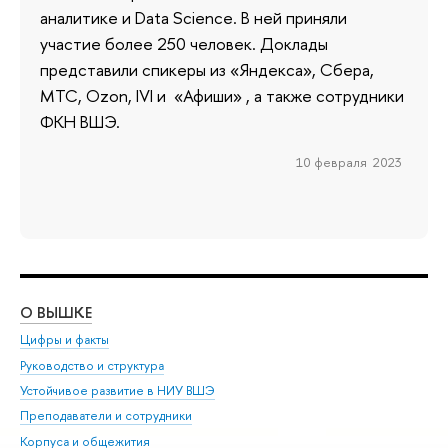
аналитике и Data Science. В ней приняли
участие более 250 человек. Доклады
представили спикеры из «Яндекса», Сбера,
МТС, Ozon, IVI и «Афиши» , а также сотрудники
ФКН ВШЭ.
10 февраля 2023
О ВЫШКЕ
ОБ
Цифры и факты
Ли
Руководство и структура
Дов
Устойчивое развитие в НИУ ВШЭ
Ол
Преподаватели и сотрудники
При
Корпуса и общежития
Вы