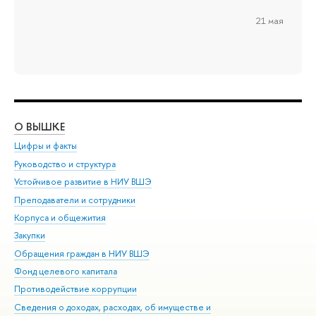
21 мая
О ВЫШКЕ
ОБ
Цифры и факты
Ли
Руководство и структура
Дов
Устойчивое развитие в НИУ ВШЭ
Ол
Преподаватели и сотрудники
При
Корпуса и общежития
Вы
Закупки
При
Обращения граждан в НИУ ВШЭ
Ас
Фонд целевого капитала
До
Противодействие коррупции
Цен
Сведения о доходах, расходах, об имуществе и
Би