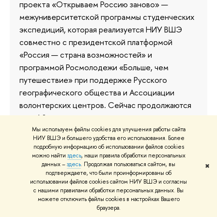
проекта «Открываем Россию заново» —
межуниверситетской программы студенческих
экспедиций, которая реализуется НИУ ВШЭ
совместно с президентской платформой
«Россия — страна возможностей» и
программой Росмолодежи «Больше, чем
путешествие» при поддержке Русского
географического общества и Ассоциации
волонтерских центров. Сейчас продолжаются
еще 10 выездов участников проекта.
Планируется, что до ноября 2024 года
Мы используем файлы cookies для улучшения работы сайта
НИУ ВШЭ и большего удобства его использования. Более
экспедиции охватят 26 регионов России, а
подробную информацию об использовании файлов cookies
всего за год в программе примут участие 1,2
можно найти
здесь
, наши правила обработки персональных
данных –
здесь
. Продолжая пользоваться сайтом, вы
тыс. студентов. Всего за 8 лет реализации
✖
подтверждаете, что были проинформированы об
проекта его участниками стали более 7 тыс.
использовании файлов cookies сайтом НИУ ВШЭ и согласны
с нашими правилами обработки персональных данных. Вы
человек.
можете отключить файлы cookies в настройках Вашего
браузера.
13 августа 2024