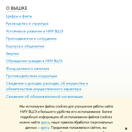
О ВЫШКЕ
ОБ
Цифры и факты
Ли
Руководство и структура
Дов
Устойчивое развитие в НИУ ВШЭ
Ол
Преподаватели и сотрудники
При
Корпуса и общежития
Вы
Закупки
При
Обращения граждан в НИУ ВШЭ
Ас
Фонд целевого капитала
До
Противодействие коррупции
Цен
Сведения о доходах, расходах, об имуществе и
Би
обязательствах имущественного характера
Об
Сведения об образовательной организации
Обр
Людям с ограниченными возможностями здоровья
Мы используем файлы cookies для улучшения работы сайта
Единая платежная страница
НИУ ВШЭ и большего удобства его использования. Более
подробную информацию об использовании файлов cookies
Работа в Вышке
можно найти
здесь
, наши правила обработки персональных
данных –
здесь
. Продолжая пользоваться сайтом, вы
✖