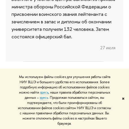
министра обороны Российской Федерации о
присвоении воинского звания лейтенанта с
зачислением в запас и дипломы об окончании
университета получили 132 человека. Затем
состоялся офицерский бал.
27 июля
Вам также может быть интересно:
Мы используем файлы cookies для улучшения работы сайта
НИУ ВШЭ и большего удобства его использования. Более
подробную информацию об использовании файлов cookies
можно найти
здесь
, наши правила обработки персональных
данных –
здесь
. Продолжая пользоваться сайтом, вы
✖
подтверждаете, что были проинформированы об
использовании файлов cookies сайтом НИУ ВШЭ и согласны
«Мне была всегда интересна
с нашими правилами обработки персональных данных. Вы
дешифровка: прочитать то, что
можете отключить файлы cookies в настройках Вашего
браузера.
современные люди не читали»