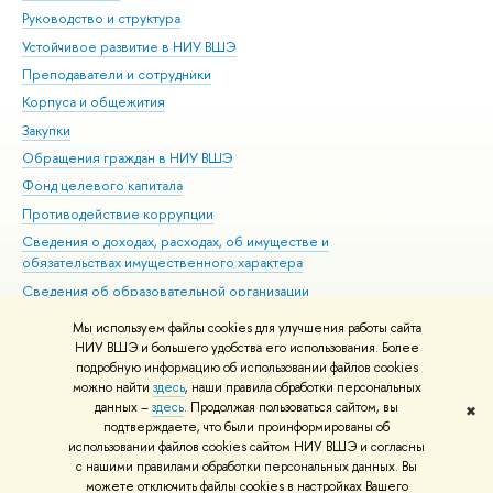
Руководство и структура
Дов
Устойчивое развитие в НИУ ВШЭ
Ол
Преподаватели и сотрудники
При
Корпуса и общежития
Вы
Закупки
При
Обращения граждан в НИУ ВШЭ
Ас
Фонд целевого капитала
До
Противодействие коррупции
Цен
Сведения о доходах, расходах, об имуществе и
Би
обязательствах имущественного характера
Об
Сведения об образовательной организации
Обр
Людям с ограниченными возможностями здоровья
Мы используем файлы cookies для улучшения работы сайта
Единая платежная страница
НИУ ВШЭ и большего удобства его использования. Более
подробную информацию об использовании файлов cookies
Работа в Вышке
можно найти
здесь
, наши правила обработки персональных
данных –
здесь
. Продолжая пользоваться сайтом, вы
✖
Редактору
подтверждаете, что были проинформированы об
© НИУ ВШЭ 1993–2026
Адреса и контакты
Условия использования
использовании файлов cookies сайтом НИУ ВШЭ и согласны
с нашими правилами обработки персональных данных. Вы
материалов
Политика конфиденциальности
Карта сайта
можете отключить файлы cookies в настройках Вашего
Шрифты HSE Sans и HSE Slab разработаны в
Школе дизайна НИУ ВШЭ