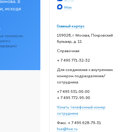
зимова. В
Max
и, исходя
Главный корпус
.
109028, г. Москва, Покровский
ые технологии
бульвар, д. 11
щихся к
Федерации).
Справочная:
+ 7 495 771-32-32
Для соединения с внутренним
номером подразделения/
сотрудника:
+7 495 531-00-00
+ 7 495 772-95-90
Узнать телефонный номер
сотрудника
Факс: + 7 495 628-79-31
hse@hse.ru