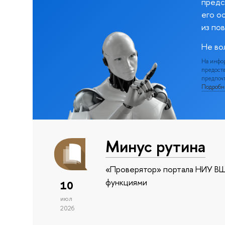
предс
его о
из по
Не во
На инфо
предоста
предпочт
Подроб
Минус рутина
«Проверятор» портала НИУ ВШ
функциями
10
июл
2026