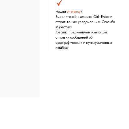
Нашли
опечатку
?
Выделите её, нажмите Ctrl+Enter и
отправьте нам уведомление. Спасибо
за участие!
Сервис предназначен только для
отправки сообщений об
орфографических и пунктуационных
ошибках.