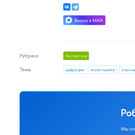
Рубрики
Экспертиза
Темы
цифра дня
мониторинги
опросы
Ро
Мы со