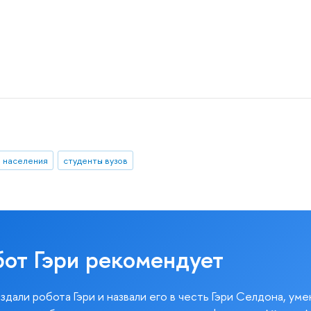
 населения
студенты вузов
бот Гэри рекомендует
здали робота Гэри и назвали его в честь Гэри Селдона, ум