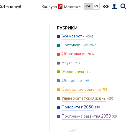
0,4 тыс. руб.
Кампус в
Москве
РУС
EN
РУБРИКИ
Все новости
20951
Поступающим
1697
Образование
3806
Наука
6297
Экспертиза
1110
Общество
1498
Свободное общение
793
Университетская жизнь
4383
Приоритет 2030
149
Программа развития 2030
355