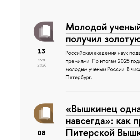
Молодой учены
получил золоту
13
Российская академия наук подв
июл
премиями. По итогам 2025 года
2026
молодым ученым России. В чи
Петербург.
«Вышкинец одн
навсегда»: как 
Питерской Выш
08