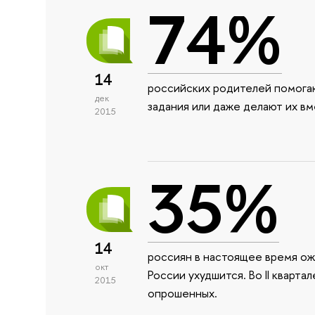
74%
14
российских родителей помога
дек
задания или даже делают их вм
2015
35%
14
россиян в настоящее время ож
окт
России ухудшится. Во II кварт
2015
опрошенных.