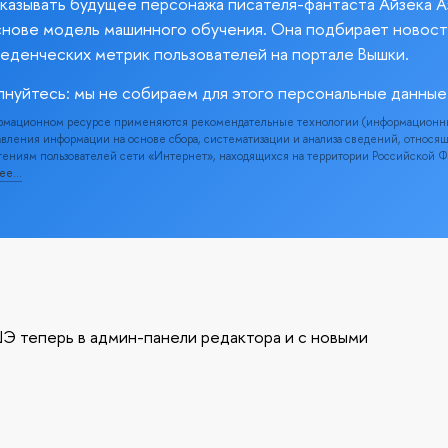
казывать будущее персонажа писателя-фантаста Айзека А
снове модель машинного обучения. Она подбирает новост
веденческих метрик пользователей на портале Вышки.
лнуйтесь: мы не собираем для этого персональные данные
рмационном ресурсе применяются рекомендательные технологии (информационн
вления информации на основе сбора, систематизации и анализа сведений, относя
ениям пользователей сети «Интернет», находящихся на территории Российской 
нее…
Э теперь в админ-панели редактора и с новыми