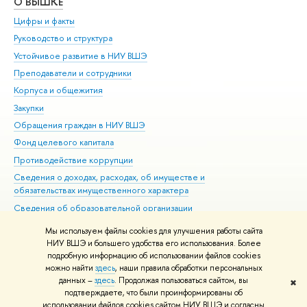
О ВЫШКЕ
ОБ
Цифры и факты
Ли
Руководство и структура
Дов
Устойчивое развитие в НИУ ВШЭ
Ол
Преподаватели и сотрудники
При
Корпуса и общежития
Вы
Закупки
При
Обращения граждан в НИУ ВШЭ
Ас
Фонд целевого капитала
До
Противодействие коррупции
Цен
Сведения о доходах, расходах, об имуществе и
Би
обязательствах имущественного характера
Об
Сведения об образовательной организации
Обр
Людям с ограниченными возможностями здоровья
Мы используем файлы cookies для улучшения работы сайта
Единая платежная страница
НИУ ВШЭ и большего удобства его использования. Более
подробную информацию об использовании файлов cookies
Работа в Вышке
можно найти
здесь
, наши правила обработки персональных
данных –
здесь
. Продолжая пользоваться сайтом, вы
✖
Редактору
подтверждаете, что были проинформированы об
© НИУ ВШЭ 1993–2026
Адреса и контакты
Условия использования
использовании файлов cookies сайтом НИУ ВШЭ и согласны