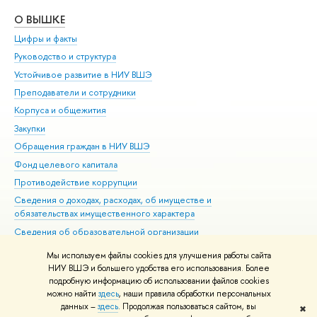
О ВЫШКЕ
ОБ
Цифры и факты
Ли
Руководство и структура
Дов
Устойчивое развитие в НИУ ВШЭ
Ол
Преподаватели и сотрудники
При
Корпуса и общежития
Вы
Закупки
При
Обращения граждан в НИУ ВШЭ
Ас
Фонд целевого капитала
До
Противодействие коррупции
Цен
Сведения о доходах, расходах, об имуществе и
Би
обязательствах имущественного характера
Об
Сведения об образовательной организации
Обр
Людям с ограниченными возможностями здоровья
Мы используем файлы cookies для улучшения работы сайта
Единая платежная страница
НИУ ВШЭ и большего удобства его использования. Более
подробную информацию об использовании файлов cookies
Работа в Вышке
можно найти
здесь
, наши правила обработки персональных
данных –
здесь
. Продолжая пользоваться сайтом, вы
✖