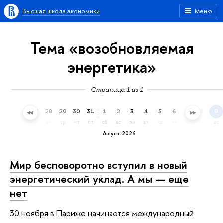
Высшая школа экономики
Меню
Тема «возобновляемая
энергетика»
Страница 1 из 1
25
26
27
28
29
30
31
1
2
3
4
5
6
7
8
9
сб
вс
пн
вт
ср
чт
пт
сб
вс
пн
вт
ср
чт
пт
сб
вс
Август 2026
Мир бесповоротно вступил в новый
энергетический уклад. А мы — еще
нет
30 ноября в Париже начинается международный