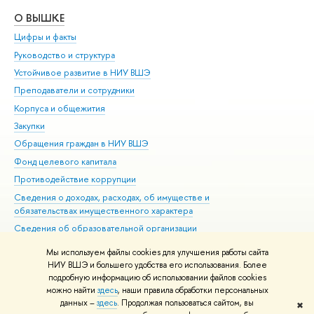
О ВЫШКЕ
ОБ
Цифры и факты
Ли
Руководство и структура
Дов
Устойчивое развитие в НИУ ВШЭ
Ол
Преподаватели и сотрудники
При
Корпуса и общежития
Вы
Закупки
При
Обращения граждан в НИУ ВШЭ
Ас
Фонд целевого капитала
До
Противодействие коррупции
Цен
Сведения о доходах, расходах, об имуществе и
Би
обязательствах имущественного характера
Об
Сведения об образовательной организации
Обр
Людям с ограниченными возможностями здоровья
Мы используем файлы cookies для улучшения работы сайта
Единая платежная страница
НИУ ВШЭ и большего удобства его использования. Более
подробную информацию об использовании файлов cookies
Работа в Вышке
можно найти
здесь
, наши правила обработки персональных
данных –
здесь
. Продолжая пользоваться сайтом, вы
✖
Редактору