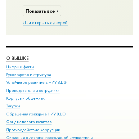
Показать все
Дни открытых дверей
О ВЫШКЕ
ОБ
Цифры и факты
Ли
Руководство и структура
Дов
Устойчивое развитие в НИУ ВШЭ
Ол
Преподаватели и сотрудники
При
Корпуса и общежития
Вы
Закупки
При
Обращения граждан в НИУ ВШЭ
Ас
Фонд целевого капитала
До
Противодействие коррупции
Цен
Сведения о доходах, расходах, об имуществе и
Би