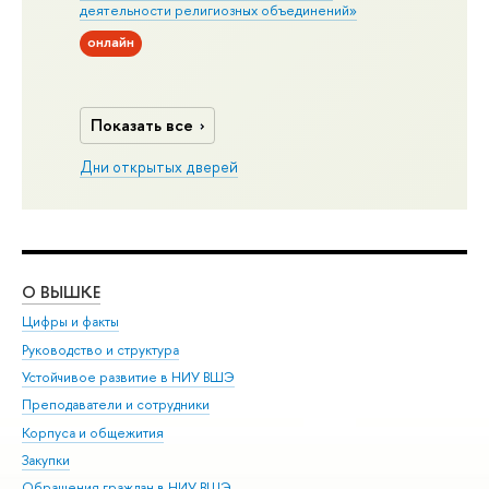
деятельности религиозных объединений»
онлайн
Показать все
Дни открытых дверей
О ВЫШКЕ
ОБ
Цифры и факты
Ли
Руководство и структура
Дов
Устойчивое развитие в НИУ ВШЭ
Ол
Преподаватели и сотрудники
При
Корпуса и общежития
Вы
Закупки
При
Обращения граждан в НИУ ВШЭ
Ас