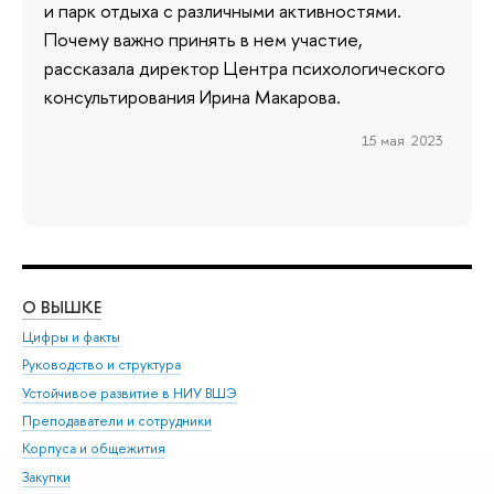
и парк отдыха с различными активностями.
Почему важно принять в нем участие,
рассказала директор Центра психологического
консультирования Ирина Макарова.
15 мая 2023
О ВЫШКЕ
ОБ
Цифры и факты
Ли
Руководство и структура
Дов
Устойчивое развитие в НИУ ВШЭ
Ол
Преподаватели и сотрудники
При
Корпуса и общежития
Вы
Закупки
При