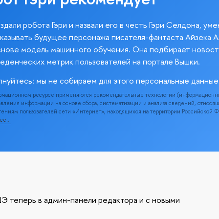
здали робота Гэри и назвали его в честь Гэри Селдона, ум
казывать будущее персонажа писателя-фантаста Айзека А
снове модель машинного обучения. Она подбирает новост
веденческих метрик пользователей на портале Вышки.
лнуйтесь: мы не собираем для этого персональные данные
рмационном ресурсе применяются рекомендательные технологии (информационн
вления информации на основе сбора, систематизации и анализа сведений, относя
ениям пользователей сети «Интернет», находящихся на территории Российской 
нее…
Э теперь в админ-панели редактора и с новыми