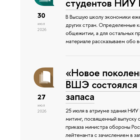
студентов НИУ
30
В Высшую школу экономики еже
июл
других стран. Определенные к
2026
общежитии, а для остальных п
материале рассказываем обо 
«Новое поколен
ВШЭ состоялся 
запаса
27
июл
25 июля в атриуме здания НИ
2026
митинг, посвященный выпуску 
приказа министра обороны Ро
лейтенанта с зачислением в з