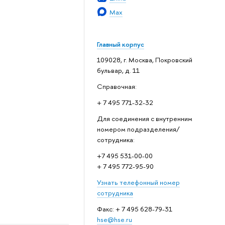
Max
Главный корпус
109028, г. Москва, Покровский
бульвар, д. 11
Справочная:
+ 7 495 771-32-32
Для соединения с внутренним
номером подразделения/
сотрудника:
+7 495 531-00-00
+ 7 495 772-95-90
Узнать телефонный номер
сотрудника
Факс: + 7 495 628-79-31
hse@hse.ru