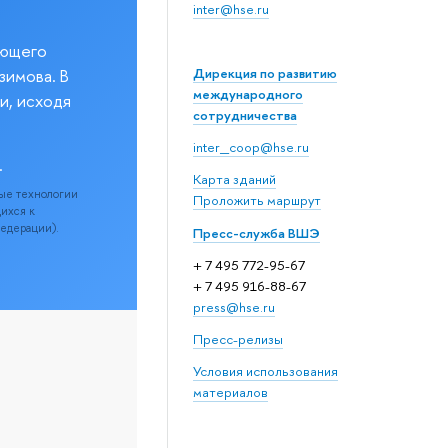
inter@hse.ru
еющего
Дирекция по развитию
зимова. В
международного
и, исходя
сотрудничества
inter_coop@hse.ru
.
Карта зданий
ые технологии
Проложить маршрут
щихся к
Федерации).
Пресс-служба ВШЭ
+ 7 495 772-95-67
+ 7 495 916-88-67
press@hse.ru
Пресс-релизы
Условия использования
материалов