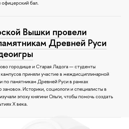
я офицерский бал.
ской Вышки провели
памятникам Древней Руси
идеоигры
ково городище и Старая Ладога — студенты
 кампусов приняли участие в междисциплинарной
 по памятникам Древней Руси в рамках
заново». Историки, социологи и специалисты в
зучали эпоху княгини Ольги, чтобы помочь создать
тиях X века.