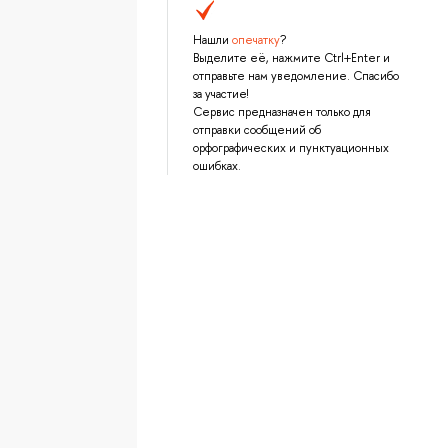
Нашли
опечатку
?
Выделите её, нажмите Ctrl+Enter и
отправьте нам уведомление. Спасибо
за участие!
Сервис предназначен только для
отправки сообщений об
орфографических и пунктуационных
ошибках.