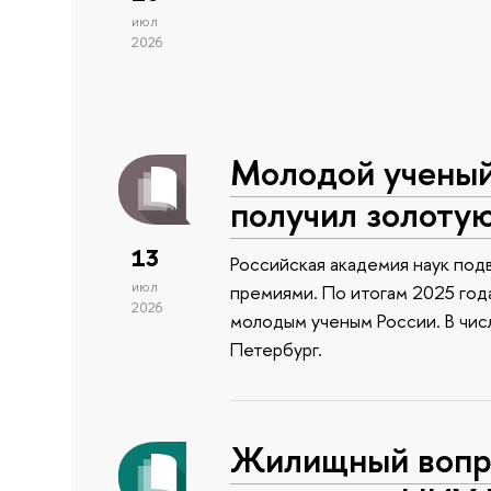
июл
2026
Молодой учены
получил золоту
13
Российская академия наук подв
июл
премиями. По итогам 2025 года
2026
молодым ученым России. В чи
Петербург.
Жилищный вопро