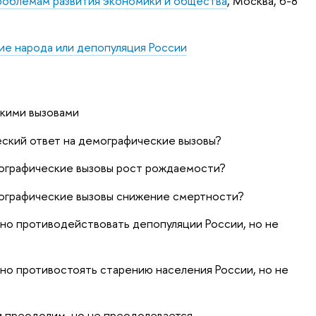
роблемам развития экономики и общества
, Москва, 6-8
ие народа или депопуляция России
скими вызовами
ский ответ на демографические вызовы?
мографические вызовы рост рождаемости?
мографические вызовы снижение смертности?
о противодействовать депопуляции России, но не
о противостоять старению населения России, но не
и преодолим, но не преодолевается