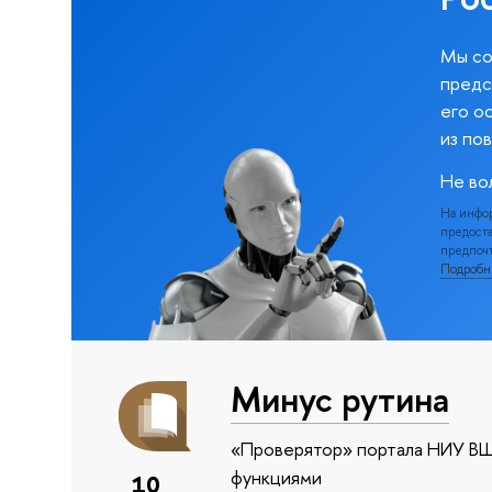
Мы со
предс
его о
из по
Не во
На инфо
предоста
предпочт
Подроб
Минус рутина
«Проверятор» портала НИУ ВШ
функциями
10