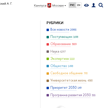
кий А. Г.
Кампус в
Москве
РУС
EN
РУБРИКИ
Все новости
20955
Поступающим
1698
Образование
3809
Наука
6297
Экспертиза
1110
Общество
1498
Свободное общение
793
Университетская жизнь
4383
Приоритет 2030
149
Программа развития 2030
355