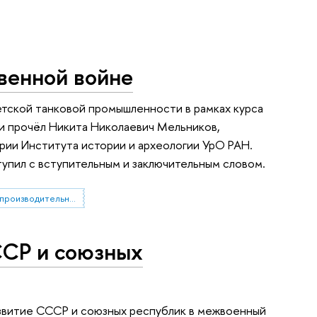
венной войне
етской танковой промышленности в рамках курса
и прочёл Никита Николаевич Мельников,
рии Института истории и археологии УрО РАН.
тупил с вступительным и заключительным словом.
Центр исследований производительности
ССР и союзных
звитие СССР и союзных республик в межвоенный