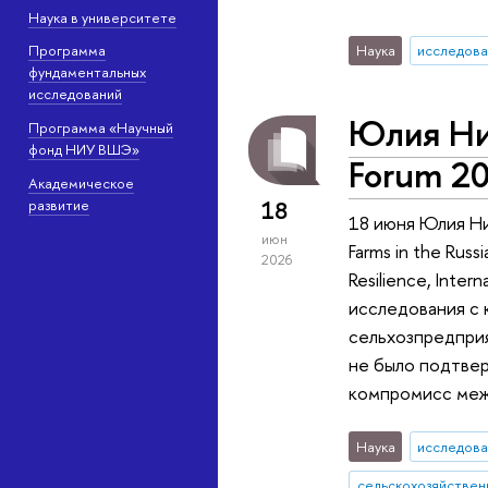
Наука в университете
Наука
исследова
Программа
фундаментальных
исследований
Юлия Ни
Программа «Научный
фонд НИУ ВШЭ»
Forum 2
Академическое
18
развитие
18 июня Юлия Ник
июн
Farms in the Russ
2026
Resilience, Inter
исследования с 
сельхозпредприя
не было подтвер
компромисс меж
Наука
исследова
сельскохозяйствен