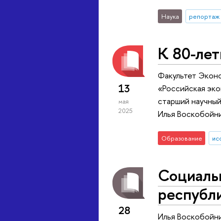
Наука
репортаж 
К 80-ле
Факультет Эконо
13
«Российская эко
старший научный
мая
2025
Илья Воскобойни
Образование
ис
Социаль
республ
28
Илья Воскобойн