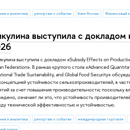
ния и аналитика
репортаж о событии
Банк России
Финансовый к
кулина выступила с докладом
026
улина выступила с докладом «Subsidy Effects on Productivity
ian Federation». В рамках круглого стола «Advanced Quantitat
national Trade Sustainability, and Global Food Security» обс
концепцией устойчивости сельхозпроизводителей, в частн
тий за счет повышения производительности; поскольку в
ждено, означает ли это, что устойчивость производителей
ду технической эффективностью и устойчивостью.
ния и аналитика
репортаж о событии
международная торговля
ный рынок