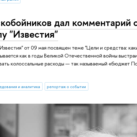
скобойников дал комментарий 
лу "Известия"
"Известия" от 09 мая посвящен теме "Цели и средства: ка
ывается как в годы Великой Отечественной войны выстраи
вать колоссальные расходы — так называемый «бюджет П
едования и аналитика
репортаж о событии