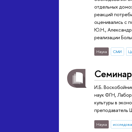
отдельных домох
реакций потреби
оценивались с п
Ю.Н., Александро
реализации Бол
Наука
СМИ
Семинар 
И.Б. Воскобойни
наук ФГН, Лабо
культуры в экон
преподаватель Ш
Наука
исследова