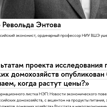
 Револьда Энтова
ийский экономист, ординарный профессор НИУ ВШЭ ушел 
ьтатам проекта исследования 
ких домохозяйств опубликован
аем, когда растут цены?»
формационного листка НЭП: Новости экономического пове
сийских домохозяйств, с акцентом на продукты питания,
юджетов домашних хозяйств» Росстата и макроэкономиче