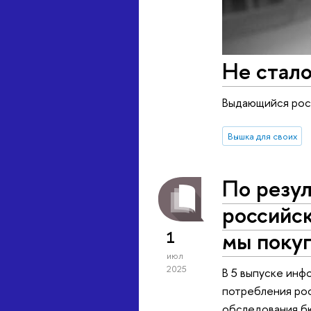
Не стало
Выдающийся росс
Вышка для своих
По резул
российс
мы покуп
1
июл
2025
В 5 выпуске ин
потребления рос
обследования б