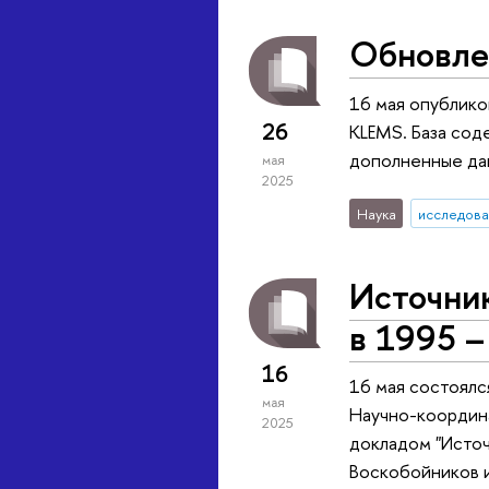
Обновле
16 мая опублико
26
KLEMS. База сод
дополненные да
мая
2025
Наука
исследова
Источни
в 1995 –
16
16 мая состоялс
мая
Научно-координ
2025
докладом "Источ
Воскобойников 