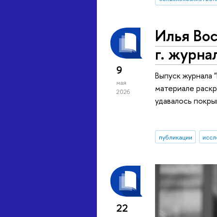
Илья Во
г. журна
9
Выпуск журнала 
мая
материале раскр
2026
удавалось покры
публикации
иссл
22