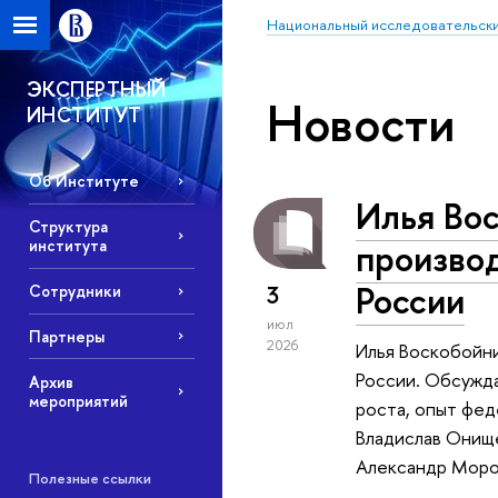
Национальный исследовательски
ЭКСПЕРТНЫЙ
Новости
ИНСТИТУТ
Об Институте
Илья Вос
Структура
производ
института
России
3
Сотрудники
июл
Партнеры
2026
Илья Воскобойни
России. Обсужда
Архив
мероприятий
роста, опыт фед
Владислав Онищ
Александр Мороз
Полезные ссылки