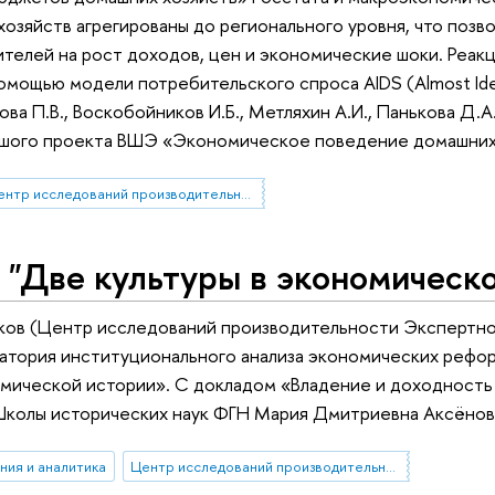
озяйств агрегированы до регионального уровня, что поз
телей на рост доходов, цен и экономические шоки. Реак
омощью модели потребительского спроса AIDS (Almost Ide
ва П.В., Воскобойников И.Б., Метляхин А.И., Панькова Д.А
ьшого проекта ВШЭ «Экономическое поведение домашних 
Центр исследований производительности
"Две культуры в экономическо
ков (Центр исследований производительности Экспертног
ратория институционального анализа экономических реф
омической истории». С докладом «Владение и доходность 
колы исторических наук ФГН Мария Дмитриевна Аксёнова
ния и аналитика
Центр исследований производительности