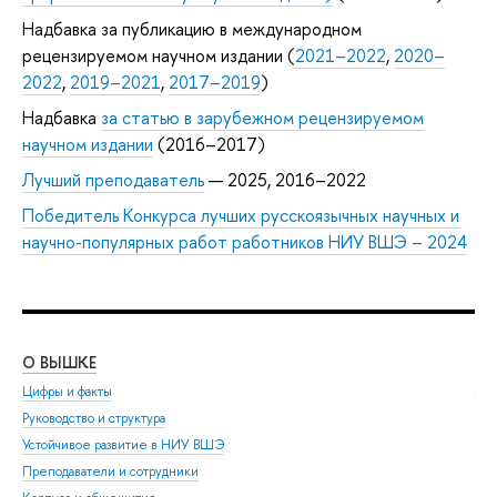
Надбавка за публикацию в международном
рецензируемом научном издании (
2021–2022
,
2020–
2022
,
2019–2021
,
2017–2019
)
Надбавка
за статью в зарубежном рецензируемом
научном издании
(2016–2017)
Лучший преподаватель
— 2025, 2016–2022
Победитель Конкурса лучших русскоязычных научных и
научно-популярных работ работников НИУ ВШЭ – 2024
О ВЫШКЕ
ОБ
Цифры и факты
Ли
Руководство и структура
Дов
Устойчивое развитие в НИУ ВШЭ
Ол
Преподаватели и сотрудники
При