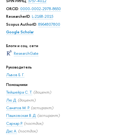
SPIN РИНЦ
:
3757-4012
ORCID
:
0000-0002-2978-8650
ResearcherID
:
L-2168-2015
Scopus AuthorID
:
8964807800
Google Scholar
Блоги и соц. сети
ResearchGate
Руководитель
Львов Б. Г.
Помощники
Тейшейра С. Т.
(доцент)
Лю Д.
(доцент)
Саматов М. Р.
(аспирант)
Пашковская В. Д.
(аспирант)
Саркар Р.
(постдок)
Дас А.
(постдок)